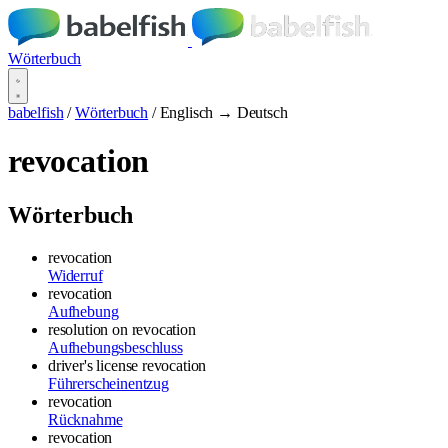
Wörterbuch
babelfish
/
Wörterbuch
/
Englisch → Deutsch
revocation
Wörterbuch
revocation
Widerruf
revocation
Aufhebung
resolution on revocation
Aufhebungsbeschluss
driver's license revocation
Führerscheinentzug
revocation
Rücknahme
revocation