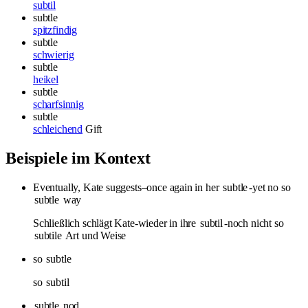
subtil
subtle
spitzfindig
subtle
schwierig
subtle
heikel
subtle
scharfsinnig
subtle
schleichend
Gift
Beispiele im Kontext
Eventually, Kate suggests–once again in her
subtle
-yet no so
subtle
way
Schließlich schlägt Kate-wieder in ihre
subtil
-noch nicht so
subtile
Art und Weise
so
subtle
so
subtil
subtle
nod