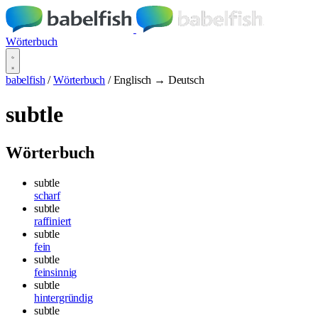
Wörterbuch
babelfish
/
Wörterbuch
/
Englisch → Deutsch
subtle
Wörterbuch
subtle
scharf
subtle
raffiniert
subtle
fein
subtle
feinsinnig
subtle
hintergründig
subtle