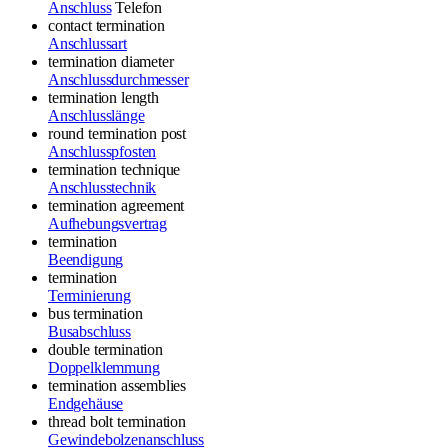
Anschluss
Telefon
contact termination
Anschlussart
termination diameter
Anschlussdurchmesser
termination length
Anschlusslänge
round termination post
Anschlusspfosten
termination technique
Anschlusstechnik
termination agreement
Aufhebungsvertrag
termination
Beendigung
termination
Terminierung
bus termination
Busabschluss
double termination
Doppelklemmung
termination assemblies
Endgehäuse
thread bolt termination
Gewindebolzenanschluss