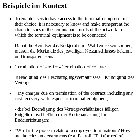
Beispiele im Kontext
To enable users to have access to the
terminal
equipment of
their choice, it is necessary to know and make transparent the
characteristics of the
termination
points of the network to
which the
terminal
equipment is to be connected.
Damit die Benutzer das Endgerät ihrer Wahl einsetzen können,
müssen die Merkmale des jeweiligen Netzanschlusses bekannt
und transparent sein.
Termination
of service -
Termination
of contract
Beendigung
des Beschäftigungsverhältnisses -
Kündigung
des
Vertrags
- any charges due on
termination
of the contract, including any
cost recovery with respect to
terminal
equipment,
- der bei
Beendigung
des Vertragsverhältnisses fälligen
Entgelte einschließlich einer Kostenanlastung für
Endeinrichtungen;
"What is the process relating to employee
terminations
? How
are the relevant departments (e.g. Payroll, IT) informed of