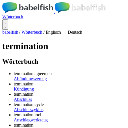
Wörterbuch
babelfish
/
Wörterbuch
/
Englisch → Deutsch
termination
Wörterbuch
termination agreement
Abfindungsvertrag
termination
Kündigung
termination
Abschluss
termination cycle
Abschlusszyklus
termination tool
Anschlagwerkzeug
termination