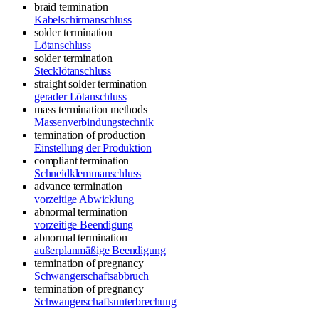
braid termination
Kabelschirmanschluss
solder termination
Lötanschluss
solder termination
Stecklötanschluss
straight solder termination
gerader Lötanschluss
mass termination methods
Massenverbindungstechnik
termination of production
Einstellung der Produktion
compliant termination
Schneidklemmanschluss
advance termination
vorzeitige Abwicklung
abnormal termination
vorzeitige Beendigung
abnormal termination
außerplanmäßige Beendigung
termination
of pregnancy
Schwangerschaftsabbruch
termination
of pregnancy
Schwangerschaftsunterbrechung