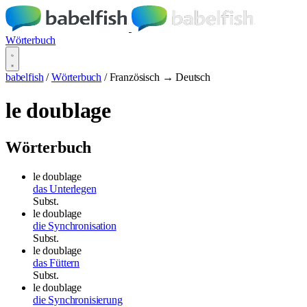
Wörterbuch
babelfish
/
Wörterbuch
/
Französisch → Deutsch
le doublage
Wörterbuch
le doublage
das Unterlegen
Subst.
le doublage
die Synchronisation
Subst.
le doublage
das Füttern
Subst.
le doublage
die Synchronisierung