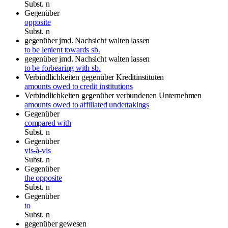
Subst.
n
Gegenüber
opposite
Subst.
n
gegenüber jmd. Nachsicht walten lassen
to be lenient towards sb.
gegenüber jmd. Nachsicht walten lassen
to be forbearing with sb.
Verbindlichkeiten gegenüber Kreditinstituten
amounts owed to credit institutions
Verbindlichkeiten gegenüber verbundenen Unternehmen
amounts owed to affiliated undertakings
Gegenüber
compared with
Subst.
n
Gegenüber
vis-à-vis
Subst.
n
Gegenüber
the opposite
Subst.
n
Gegenüber
to
Subst.
n
gegenüber gewesen