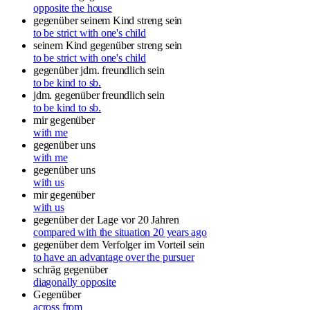
opposite the house
gegenüber seinem Kind streng sein
to be strict with one's child
seinem Kind gegenüber streng sein
to be strict with one's child
gegenüber jdm. freundlich sein
to be kind to sb.
jdm. gegenüber freundlich sein
to be kind to sb.
mir gegenüber
with me
gegenüber uns
with me
gegenüber uns
with us
mir gegenüber
with us
gegenüber der Lage vor 20 Jahren
compared with the situation 20 years ago
gegenüber dem Verfolger im Vorteil sein
to have an advantage over the pursuer
schräg gegenüber
diagonally opposite
Gegenüber
across from