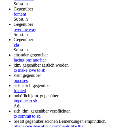
Subst.
n
Gegenüber
fornent
Subst.
n
Gegenüber
over the way
Subst.
n
Gegenüber
via
Subst.
n
einander gegenüber
facing one another
jdm. gegenüber zärtlich werden
to make love to sb.
stellt gegenüber
opposes
stellte sich gegenüber
fronted
unhöflich jdm. gegenüber
impolite to sb.
Adj.
sich jdm. gegenüber verpflichten
to commit to sb.
Sie ist gegenüber solchen Bemerkungen empfindlich.
She is sensitive about comments like that.