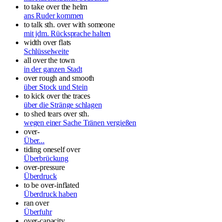
to take over the helm
ans Ruder kommen
to talk sth. over with someone
mit jdm. Rücksprache halten
width over flats
Schlüsselweite
all over the town
in der ganzen Stadt
over rough and smooth
über Stock und Stein
to kick over the traces
über die Stränge schlagen
to shed tears over sth.
wegen einer Sache Tränen vergießen
over-
Über...
tiding oneself over
Überbrückung
over-pressure
Überdruck
to be over-inflated
Überdruck haben
ran over
Überfuhr
over-capacity