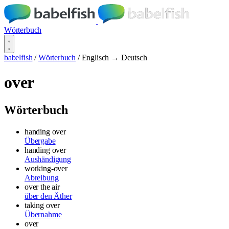
Wörterbuch
babelfish
/
Wörterbuch
/
Englisch → Deutsch
over
Wörterbuch
handing over
Übergabe
handing over
Aushändigung
working-over
Abreibung
over the air
über den Äther
taking over
Übernahme
over