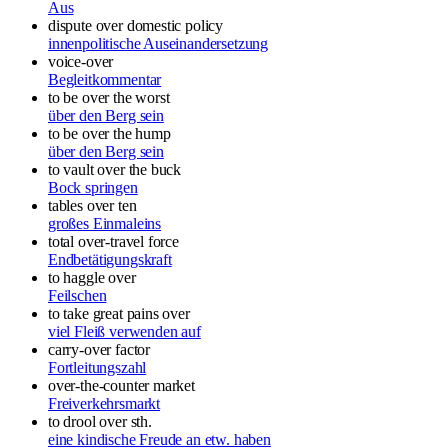
Aus
dispute over domestic policy
innenpolitische Auseinandersetzung
voice-over
Begleitkommentar
to be over the worst
über den Berg sein
to be over the hump
über den Berg sein
to vault over the buck
Bock springen
tables over ten
großes Einmaleins
total over-travel force
Endbetätigungskraft
to haggle over
Feilschen
to take great pains over
viel Fleiß verwenden auf
carry-over factor
Fortleitungszahl
over-the-counter market
Freiverkehrsmarkt
to drool over sth.
eine kindische Freude an etw. haben