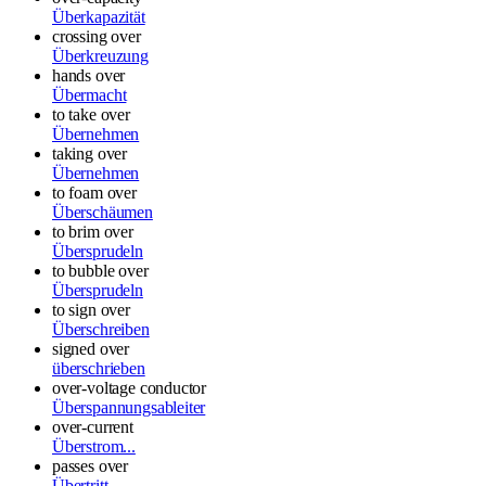
Überkapazität
crossing over
Überkreuzung
hands over
Übermacht
to take over
Übernehmen
taking over
Übernehmen
to foam over
Überschäumen
to brim over
Übersprudeln
to bubble over
Übersprudeln
to sign over
Überschreiben
signed over
überschrieben
over-voltage conductor
Überspannungsableiter
over-current
Überstrom...
passes over
Übertritt