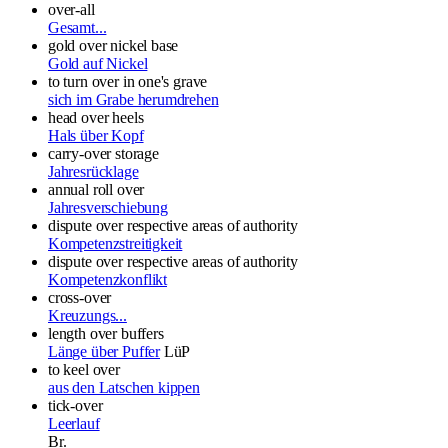
over-all
Gesamt...
gold over nickel base
Gold auf Nickel
to turn over in one's grave
sich im Grabe herumdrehen
head over heels
Hals über Kopf
carry-over storage
Jahresrücklage
annual roll over
Jahresverschiebung
dispute over respective areas of authority
Kompetenzstreitigkeit
dispute over respective areas of authority
Kompetenzkonflikt
cross-over
Kreuzungs...
length over buffers
Länge über Puffer
LüP
to keel over
aus den Latschen kippen
tick-over
Leerlauf
Br.