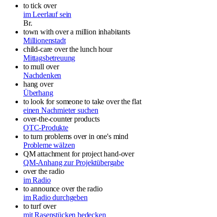
to tick over
im Leerlauf sein
Br.
town with over a million inhabitants
Millionenstadt
child-care over the lunch hour
Mittagsbetreuung
to mull over
Nachdenken
hang over
Überhang
to look for someone to take over the flat
einen Nachmieter suchen
over-the-counter products
OTC-Produkte
to turn problems over in one's mind
Probleme wälzen
QM attachment for project hand-over
QM-Anhang zur Projektübergabe
over the radio
im Radio
to announce over the radio
im Radio durchgeben
to turf over
mit Rasenstücken bedecken