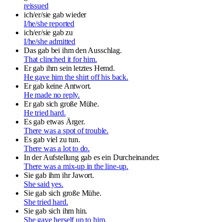
reissued
ich/er/sie gab wieder
I/he/she reported
ich/er/sie gab zu
I/he/she admitted
Das gab bei ihm den Ausschlag.
That clinched it for him.
Er gab ihm sein letztes Hemd.
He gave him the shirt off his back.
Er gab keine Antwort.
He made no reply.
Er gab sich große Mühe.
He tried hard.
Es gab etwas Ärger.
There was a spot of trouble.
Es gab viel zu tun.
There was a lot to do.
In der Aufstellung gab es ein Durcheinander.
There was a mix-up in the line-up.
Sie gab ihm ihr Jawort.
She said yes.
Sie gab sich große Mühe.
She tried hard.
Sie gab sich ihm hin.
She gave herself up to him.