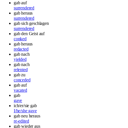
gab auf
surrendered
gab heraus
surrendered
gab sich geschlagen
surrendered
gab den Geist auf
conked
gab heraus
redacted
gab nach
yielded
gab nach
relented
gab zu
conceded
gab auf
vacated
gab
gave
ich/er/sie gab
I/he/she gave
gab neu heraus
re-edited
gab wieder aus