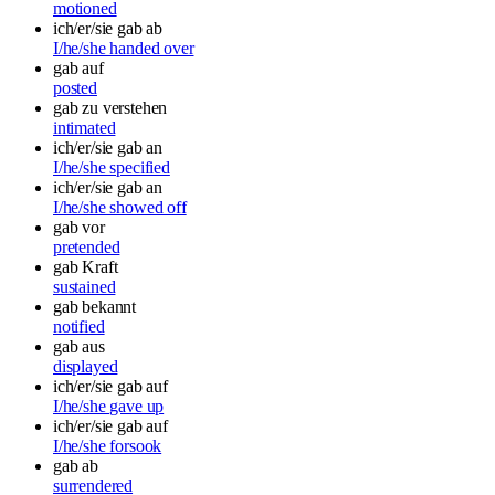
motioned
ich/er/sie gab ab
I/he/she handed over
gab auf
posted
gab zu verstehen
intimated
ich/er/sie gab an
I/he/she specified
ich/er/sie gab an
I/he/she showed off
gab vor
pretended
gab Kraft
sustained
gab bekannt
notified
gab aus
displayed
ich/er/sie gab auf
I/he/she gave up
ich/er/sie gab auf
I/he/she forsook
gab ab
surrendered