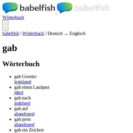
Wörterbuch
babelfish
/
Wörterbuch
/
Deutsch → Englisch
gab
Wörterbuch
gab Gesetze
legislated
gab einen Laufpass
jilted
gab nach
indulged
gab auf
abandoned
gab preis
abandoned
gab ein Zeichen