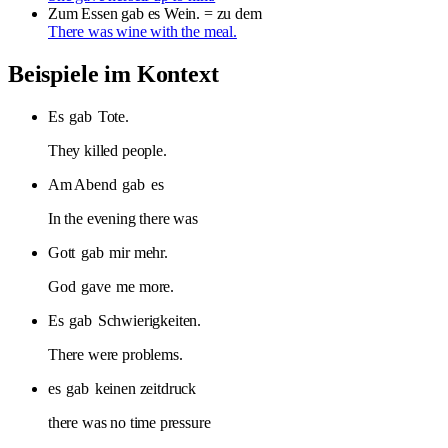
Zum Essen gab es Wein.
= zu dem
There was wine with the meal.
Beispiele im Kontext
Es
gab
Tote.
They killed people.
Am Abend
gab
es
In the evening there was
Gott
gab
mir mehr.
God
gave
me more.
Es
gab
Schwierigkeiten.
There were problems.
es
gab
keinen zeitdruck
there was no time pressure