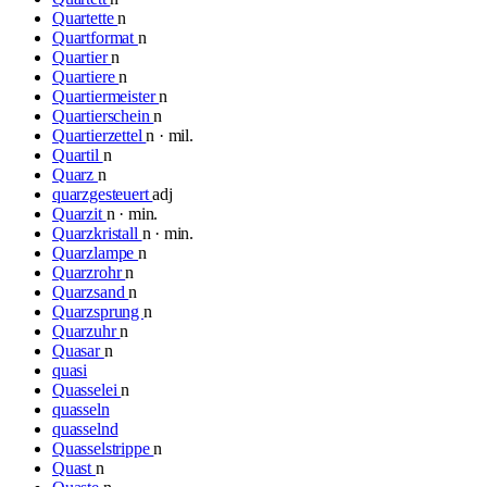
Quartette
n
Quartformat
n
Quartier
n
Quartiere
n
Quartiermeister
n
Quartierschein
n
Quartierzettel
n · mil.
Quartil
n
Quarz
n
quarzgesteuert
adj
Quarzit
n · min.
Quarzkristall
n · min.
Quarzlampe
n
Quarzrohr
n
Quarzsand
n
Quarzsprung
n
Quarzuhr
n
Quasar
n
quasi
Quasselei
n
quasseln
quasselnd
Quasselstrippe
n
Quast
n