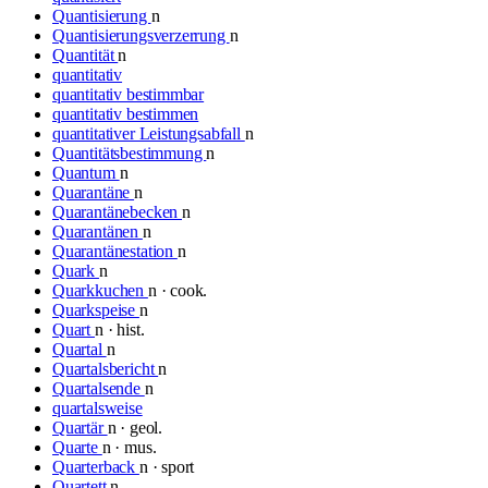
Quantisierung
n
Quantisierungsverzerrung
n
Quantität
n
quantitativ
quantitativ bestimmbar
quantitativ bestimmen
quantitativer Leistungsabfall
n
Quantitätsbestimmung
n
Quantum
n
Quarantäne
n
Quarantänebecken
n
Quarantänen
n
Quarantänestation
n
Quark
n
Quarkkuchen
n · cook.
Quarkspeise
n
Quart
n · hist.
Quartal
n
Quartalsbericht
n
Quartalsende
n
quartalsweise
Quartär
n · geol.
Quarte
n · mus.
Quarterback
n · sport
Quartett
n