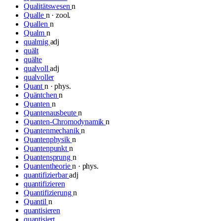
Qualitätswesen
n
Qualle
n · zool.
Quallen
n
Qualm
n
qualmig
adj
quält
quälte
qualvoll
adj
qualvoller
Quant
n · phys.
Quäntchen
n
Quanten
n
Quantenausbeute
n
Quanten-Chromodynamik
n
Quantenmechanik
n
Quantenphysik
n
Quantenpunkt
n
Quantensprung
n
Quantentheorie
n · phys.
quantifizierbar
adj
quantifizieren
Quantifizierung
n
Quantil
n
quantisieren
quantisiert