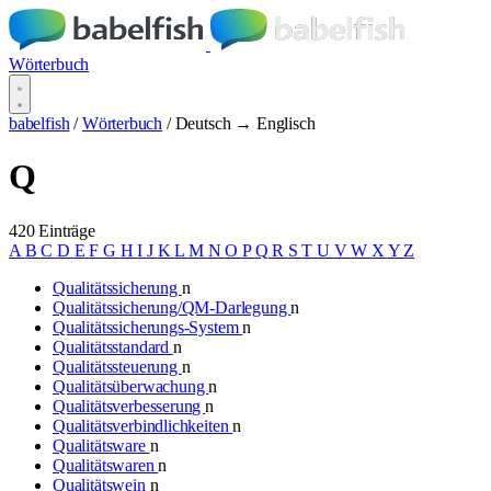
Wörterbuch
babelfish
/
Wörterbuch
/
Deutsch → Englisch
Q
420 Einträge
A
B
C
D
E
F
G
H
I
J
K
L
M
N
O
P
Q
R
S
T
U
V
W
X
Y
Z
Qualitätssicherung
n
Qualitätssicherung/QM-Darlegung
n
Qualitätssicherungs-System
n
Qualitätsstandard
n
Qualitätssteuerung
n
Qualitätsüberwachung
n
Qualitätsverbesserung
n
Qualitätsverbindlichkeiten
n
Qualitätsware
n
Qualitätswaren
n
Qualitätswein
n