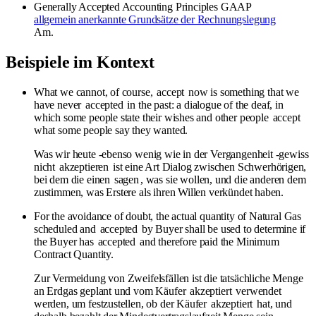
Generally Accepted Accounting Principles
GAAP
allgemein anerkannte Grundsätze der Rechnungslegung
Am.
Beispiele im Kontext
What we cannot, of course,
accept
now is something that we
have never
accepted
in the past: a dialogue of the deaf, in
which some people state their wishes and other people
accept
what some people say they wanted.
Was wir heute -ebenso wenig wie in der Vergangenheit -gewiss
nicht
akzeptieren
ist eine Art Dialog zwischen Schwerhörigen,
bei dem die einen
sagen
, was sie wollen, und die anderen dem
zustimmen, was Erstere als ihren Willen verkündet haben.
For the avoidance of doubt, the actual quantity of Natural Gas
scheduled and
accepted
by Buyer shall be used to determine if
the Buyer has
accepted
and therefore paid the Minimum
Contract Quantity.
Zur Vermeidung von Zweifelsfällen ist die tatsächliche Menge
an Erdgas geplant und vom Käufer
akzeptiert
verwendet
werden, um festzustellen, ob der Käufer
akzeptiert
hat, und