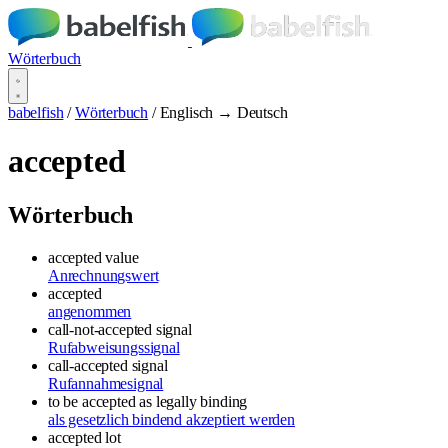
Wörterbuch
babelfish
/
Wörterbuch
/
Englisch → Deutsch
accepted
Wörterbuch
accepted value
Anrechnungswert
accepted
angenommen
call-not-accepted signal
Rufabweisungssignal
call-accepted signal
Rufannahmesignal
to be accepted as legally binding
als gesetzlich bindend akzeptiert werden
accepted lot