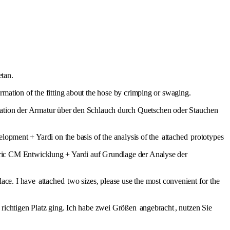
tan.
mation of the fitting about the hose by crimping or swaging.
tion der Armatur über den Schlauch durch Quetschen oder Stauchen
opment + Yardi on the basis of the analysis of the
attached
prototypes
ric CM Entwicklung + Yardi auf Grundlage der Analyse der
place. I have
attached
two sizes, please use the most convenient for the
 richtigen Platz ging. Ich habe zwei Größen
angebracht
, nutzen Sie