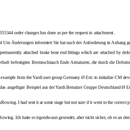
55344 order changes has done as per the request in
attachment
.
4 Um Änderungen informiert Sie hat nach der Anforderung in Anhang ge
e permanently
attached
brake hose end fittings which are
attached
by defor
erhaft
befestigten
Bremsschlauch Ende Armaturen, die durch die Deforma
example from the Yardi user group Germany Ø Eric to initialize CM devel
 das
angefügte
Beispiel aus der Yardi Benutzer Gruppe Deutschland Ø E
owing. I had sent it at some stage but not sure if it went to the correct 
owing. Ich hatte es irgendwann gesendet, aber nicht sicher, ob es an den