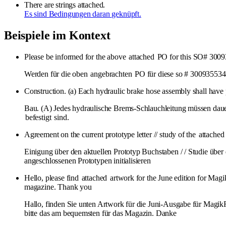
There are strings attached.
Es sind Bedingungen daran geknüpft.
Beispiele im Kontext
Please be informed for the above
attached
PO for this SO# 30093
Werden für die oben
angebrachten
PO für diese so # 300935534
Construction. (a) Each hydraulic brake hose assembly shall hav
Bau. (A) Jedes hydraulische Brems-Schlauchleitung müssen dau
befestigt
sind.
Agreement on the current prototype letter // study of the
attached
Einigung über den aktuellen Prototyp Buchstaben / / Studie über
angeschlossenen Prototypen initialisieren
Hello, please find
attached
artwork for the June edition for MagikR
magazine. Thank you
Hallo, finden Sie unten Artwork für die Juni-Ausgabe für MagikR
bitte das am bequemsten für das Magazin. Danke