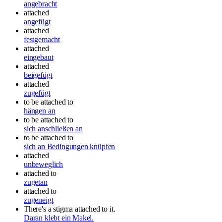
angebracht
attached
angefügt
attached
festgemacht
attached
eingebaut
attached
beigefügt
attached
zugefügt
to be attached to
hängen an
to be attached to
sich anschließen an
to be attached to
sich an Bedingungen knüpfen
attached
unbeweglich
attached to
zugetan
attached to
zugeneigt
There's a stigma attached to it.
Daran klebt ein Makel.