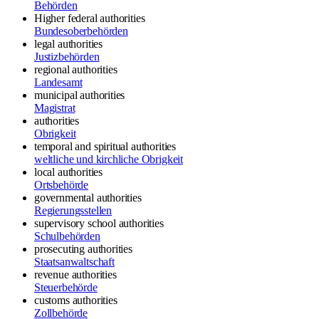
Behörden
Higher federal authorities
Bundesoberbehörden
legal authorities
Justizbehörden
regional authorities
Landesamt
municipal authorities
Magistrat
authorities
Obrigkeit
temporal and spiritual authorities
weltliche und kirchliche Obrigkeit
local authorities
Ortsbehörde
governmental authorities
Regierungsstellen
supervisory school authorities
Schulbehörden
prosecuting authorities
Staatsanwaltschaft
revenue authorities
Steuerbehörde
customs authorities
Zollbehörde