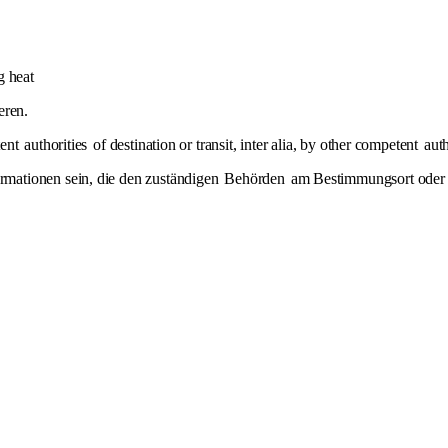
ng heat
eren.
tent
authorities
of destination or transit, inter alia, by other competent
auth
mationen sein, die den zuständigen
Behörden
am Bestimmungsort oder 