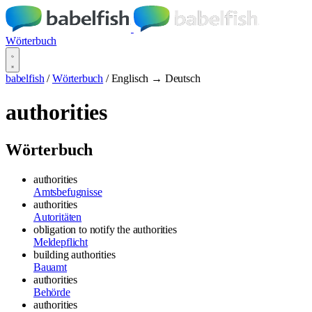
Wörterbuch
babelfish
/
Wörterbuch
/
Englisch → Deutsch
authorities
Wörterbuch
authorities
Amtsbefugnisse
authorities
Autoritäten
obligation to notify the authorities
Meldepflicht
building authorities
Bauamt
authorities
Behörde
authorities