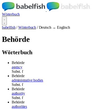
Wörterbuch
babelfish
/
Wörterbuch
/
Deutsch → Englisch
Behörde
Wörterbuch
Behörde
agency
Subst.
f
Behörde
administrative bodies
Subst.
f
Behörde
authority
Subst.
f
Behörde
authorities