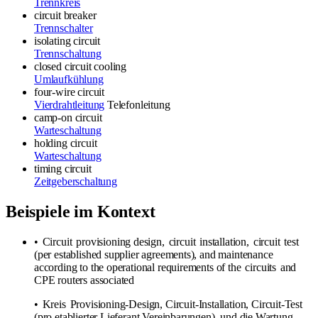
Trennkreis
circuit breaker
Trennschalter
isolating circuit
Trennschaltung
closed circuit cooling
Umlaufkühlung
four-wire circuit
Vierdrahtleitung
Telefonleitung
camp-on circuit
Warteschaltung
holding circuit
Warteschaltung
timing circuit
Zeitgeberschaltung
Beispiele im Kontext
•
Circuit
provisioning design,
circuit
installation,
circuit
test
(per established supplier agreements), and maintenance
according to the operational requirements of the
circuits
and
CPE routers associated
•
Kreis
Provisioning-Design, Circuit-Installation, Circuit-Test
(pro etablierter Lieferant Vereinbarungen), und die Wartung