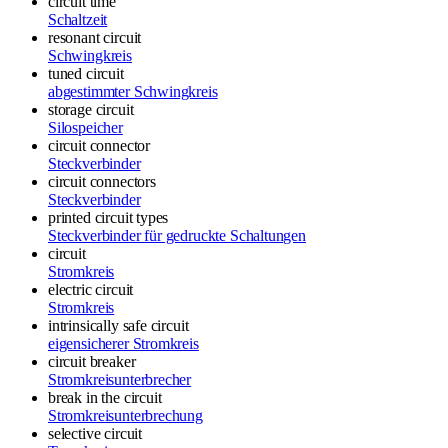
circuit time
Schaltzeit
resonant circuit
Schwingkreis
tuned circuit
abgestimmter Schwingkreis
storage circuit
Silospeicher
circuit connector
Steckverbinder
circuit connectors
Steckverbinder
printed circuit types
Steckverbinder für gedruckte Schaltungen
circuit
Stromkreis
electric circuit
Stromkreis
intrinsically safe circuit
eigensicherer Stromkreis
circuit breaker
Stromkreisunterbrecher
break in the circuit
Stromkreisunterbrechung
selective circuit