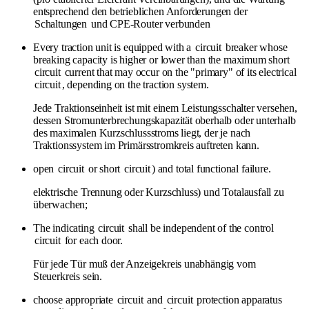
entsprechend den betrieblichen Anforderungen der
Schaltungen
und CPE-Router verbunden
Every traction unit is equipped with a
circuit
breaker whose
breaking capacity is higher or lower than the maximum short
circuit
current that may occur on the "primary" of its electrical
circuit
, depending on the traction system.
Jede Traktionseinheit ist mit einem Leistungsschalter versehen,
dessen Stromunterbrechungskapazität oberhalb oder unterhalb
des maximalen Kurzschlussstroms liegt, der je nach
Traktionssystem im Primärsstromkreis auftreten kann.
open
circuit
or short
circuit
) and total functional failure.
elektrische Trennung oder Kurzschluss) und Totalausfall zu
überwachen;
The indicating
circuit
shall be independent of the control
circuit
for each door.
Für jede Tür muß der Anzeigekreis unabhängig vom
Steuerkreis sein.
choose appropriate
circuit
and
circuit
protection apparatus