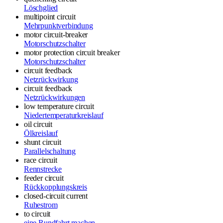
Löschglied
multipoint circuit
Mehrpunktverbindung
motor circuit-breaker
Motorschutzschalter
motor protection circuit breaker
Motorschutzschalter
circuit feedback
Netzrückwirkung
circuit feedback
Netzrückwirkungen
low temperature circuit
Niedertemperaturkreislauf
oil circuit
Ölkreislauf
shunt circuit
Parallelschaltung
race circuit
Rennstrecke
feeder circuit
Rückkopplungskreis
closed-circuit current
Ruhestrom
to circuit
eine Rundfahrt machen