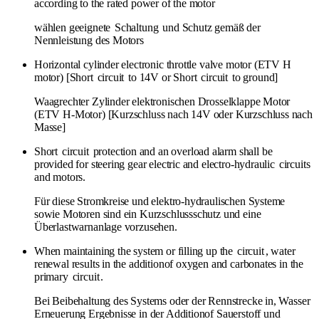
according to the rated power of the motor
wählen geeignete
Schaltung
und Schutz gemäß der
Nennleistung des Motors
Horizontal cylinder electronic throttle valve motor (ETV H
motor) [Short
circuit
to 14V or Short
circuit
to ground]
Waagrechter Zylinder elektronischen Drosselklappe Motor
(ETV H-Motor) [Kurzschluss nach 14V oder Kurzschluss nach
Masse]
Short
circuit
protection and an overload alarm shall be
provided for steering gear electric and electro-hydraulic
circuits
and motors.
Für diese Stromkreise und elektro-hydraulischen Systeme
sowie Motoren sind ein Kurzschlussschutz und eine
Überlastwarnanlage vorzusehen.
When maintaining the system or filling up the
circuit
, water
renewal results in the additionof oxygen and carbonates in the
primary
circuit
.
Bei Beibehaltung des Systems oder der Rennstrecke in, Wasser
Erneuerung Ergebnisse in der Additionof Sauerstoff und