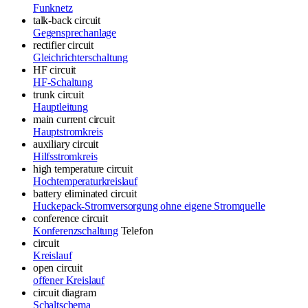
Funknetz
talk-back circuit
Gegensprechanlage
rectifier circuit
Gleichrichterschaltung
HF circuit
HF-Schaltung
trunk circuit
Hauptleitung
main current circuit
Hauptstromkreis
auxiliary circuit
Hilfsstromkreis
high temperature circuit
Hochtemperaturkreislauf
battery eliminated circuit
Huckepack-Stromversorgung ohne eigene Stromquelle
conference circuit
Konferenzschaltung
Telefon
circuit
Kreislauf
open circuit
offener Kreislauf
circuit diagram
Schaltschema