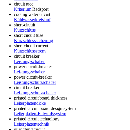
circuit race
Kriterium
Radsport
cooling water circuit
Kühlwasserkreislauf
short-circuit
Kurzschluss
short circuit fuse
Kurzschlusssicherung
short circuit current
Kurzschlussstrom
circuit breaker
Leistungsschalter
power circuit-breaker
Leistungsschalter
power circuit-breaker
Leistungsschutzschalter
circuit breaker
Leistungsschutzschalter
printed circuit board thickness
Leiterplattendicke
printed circuit board design system
Leiterplatten-Entwurfssystem
printed circuit technology
Leiterplattentechnik
quenching circuit