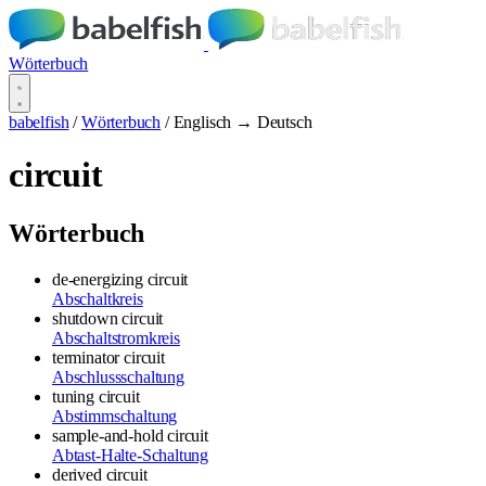
Wörterbuch
babelfish
/
Wörterbuch
/
Englisch → Deutsch
circuit
Wörterbuch
de-energizing circuit
Abschaltkreis
shutdown circuit
Abschaltstromkreis
terminator circuit
Abschlussschaltung
tuning circuit
Abstimmschaltung
sample-and-hold circuit
Abtast-Halte-Schaltung
derived circuit