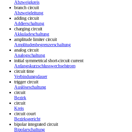
Abzweigkreis
branch circuit
Abzweigleitung
adding circuit
Addierschaltung
charging circuit
Akkuladeschaltung
amplitude limiter circuit
Amplitudenbegrenzerschaltung
analog circuit
Analogschaltung
initial symmetrical short-circuit current
Anfangskurzschlusswechselstrom
circuit time
Verbindungsdauer
trigger circuit
Auslöseschaltung
circuit
Bezirk
circuit
Kreis
circuit court
Bezirksgericht
bipolar integrated circuit
Bipolarschaltung