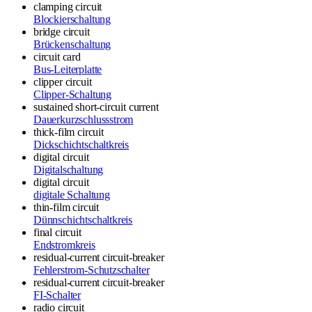
clamping circuit
Blockierschaltung
bridge circuit
Brückenschaltung
circuit card
Bus-Leiterplatte
clipper circuit
Clipper-Schaltung
sustained short-circuit current
Dauerkurzschlussstrom
thick-film circuit
Dickschichtschaltkreis
digital circuit
Digitalschaltung
digital circuit
digitale Schaltung
thin-film circuit
Dünnschichtschaltkreis
final circuit
Endstromkreis
residual-current circuit-breaker
Fehlerstrom-Schutzschalter
residual-current circuit-breaker
FI-Schalter
radio circuit