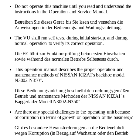
Do not
operate
this machine until you read and understand the
instructions in the
Operation
and Service Manual.
Betreiben Sie dieses Gerät, bis Sie lesen und verstehen die
Anweisungen in der Bedienungs-und Wartungsanleitung.
The VU shall run self tests, during initial start-up, and during
normal
operation
to verify its correct
operation
.
Die FE führt zur Funktionsprüfung beim ersten Einschalten
sowie während des normalen Betriebs Selbsttests durch.
This
operation
manual describes the proper
operation
and
mantenance methods of NISSAN KIZAI`s backhoe model
N3002-N350".
Diese Bedienungsanleitung beschreibt den ordnungsgemäßen
Betrieb und mantenance Methoden der NISSAN KIZAI `s
Baggerlader Modell N3002-N350".
Are there any special challenges to the
operating
unit because
of corruption (in terms of growth or
operation
of the business)?
Gibt es besondere Herausforderungen an die Bedieneinheit
wegen Korruption (in Bezug auf Wachstum oder den Betrieb