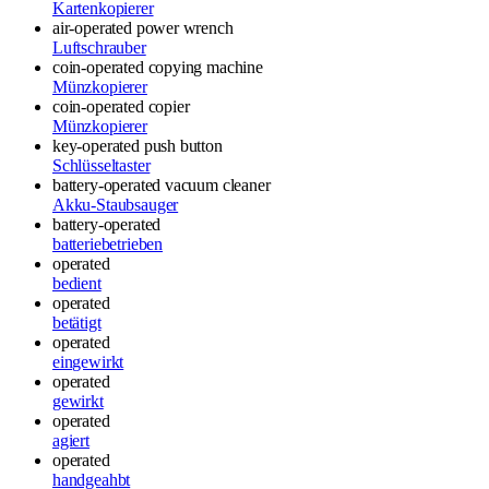
Kartenkopierer
air-operated power wrench
Luftschrauber
coin-operated copying machine
Münzkopierer
coin-operated copier
Münzkopierer
key-operated push button
Schlüsseltaster
battery-operated vacuum cleaner
Akku-Staubsauger
battery-operated
batteriebetrieben
operated
bedient
operated
betätigt
operated
eingewirkt
operated
gewirkt
operated
agiert
operated
handgeahbt