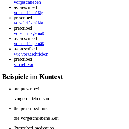
vorgeschrieben
as prescribed
vorschriftsmäßig
prescribed
vorschriftsmäßig
prescribed
vorschriftsgemäß
as prescribed
vorschriftsgemäß
as prescribed
wie vorgeschrieben
prescribed
schrieb vor
Beispiele im Kontext
are
prescribed
vorgeschrieben
sind
the
prescribed
time
die
vorgeschriebene
Zeit
Prescribed
medication