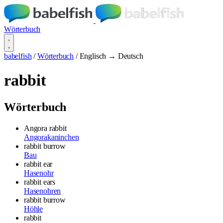
Wörterbuch
babelfish
/
Wörterbuch
/
Englisch → Deutsch
rabbit
Wörterbuch
Angora rabbit
Angorakaninchen
rabbit burrow
Bau
rabbit ear
Hasenohr
rabbit ears
Hasenohren
rabbit burrow
Höhle
rabbit