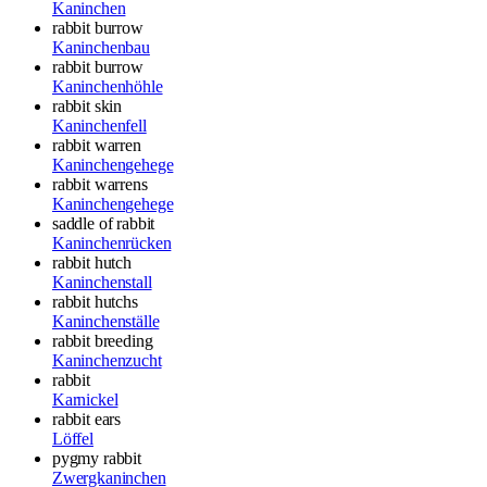
Kaninchen
rabbit burrow
Kaninchenbau
rabbit burrow
Kaninchenhöhle
rabbit skin
Kaninchenfell
rabbit warren
Kaninchengehege
rabbit warrens
Kaninchengehege
saddle of rabbit
Kaninchenrücken
rabbit hutch
Kaninchenstall
rabbit hutchs
Kaninchenställe
rabbit breeding
Kaninchenzucht
rabbit
Karnickel
rabbit ears
Löffel
pygmy rabbit
Zwergkaninchen