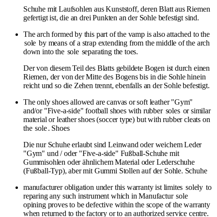
Schuhe mit Laufsohlen aus Kunststoff, deren Blatt aus Riemen
gefertigt ist, die an drei Punkten an der Sohle befestigt sind.
The arch formed by this part of the vamp is also attached to the
sole
by means of a strap extending from the middle of the arch
down into the
sole
separating the toes.
Der von diesem Teil des Blatts gebildete Bogen ist durch einen
Riemen, der von der Mitte des Bogens bis in die Sohle hinein
reicht und so die Zehen trennt, ebenfalls an der Sohle befestigt.
The only shoes allowed are canvas or soft leather "Gym"
and/or "Five-a-side" football shoes with rubber
soles
or similar
material or leather shoes (soccer type) but with rubber cleats on
the
sole
. Shoes
Die nur Schuhe erlaubt sind Leinwand oder weichem Leder
"Gym" und / oder "Five-a-side" Fußball-Schuhe mit
Gummisohlen oder ähnlichem Material oder Lederschuhe
(Fußball-Typ), aber mit Gummi Stollen auf der Sohle. Schuhe
manufacturer obligation under this warranty ist limites
solely
to
reparing any such instrument which in Manufactur
sole
opining proves to be defective within the scope of the warranty
when returned to the factory or to an authorized service centre.