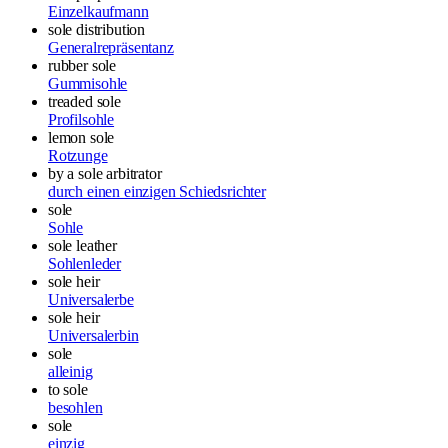
Einzelkaufmann
sole distribution
Generalrepräsentanz
rubber sole
Gummisohle
treaded sole
Profilsohle
lemon sole
Rotzunge
by a sole arbitrator
durch einen einzigen Schiedsrichter
sole
Sohle
sole leather
Sohlenleder
sole heir
Universalerbe
sole heir
Universalerbin
sole
alleinig
to sole
besohlen
sole
einzig