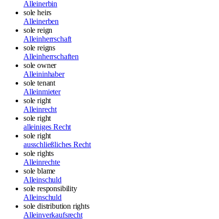
Alleinerbin
sole heirs
Alleinerben
sole reign
Alleinherrschaft
sole reigns
Alleinherrschaften
sole owner
Alleininhaber
sole tenant
Alleinmieter
sole right
Alleinrecht
sole right
alleiniges Recht
sole right
ausschließliches Recht
sole rights
Alleinrechte
sole blame
Alleinschuld
sole responsibility
Alleinschuld
sole distribution rights
Alleinverkaufsrecht