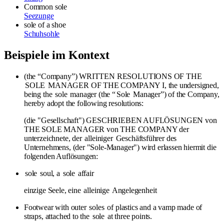
Common sole
Seezunge
sole
of a shoe
Schuhsohle
Beispiele im Kontext
(the “Company”) WRITTEN RESOLUTIONS OF THE
SOLE
MANAGER OF THE COMPANY I, the undersigned,
being the
sole
manager (the “
Sole
Manager”) of the Company,
hereby adopt the following resolutions:
(die "Gesellschaft") GESCHRIEBEN AUFLÖSUNGEN von
THE SOLE MANAGER von THE COMPANY der
unterzeichnete, der
alleiniger
Geschäftsführer des
Unternehmens, (der "Sole-Manager") wird erlassen hiermit die
folgenden Auflösungen:
sole
soul, a
sole
affair
einzige Seele, eine
alleinige
Angelegenheit
Footwear with outer
soles
of plastics and a vamp made of
straps, attached to the
sole
at three points.