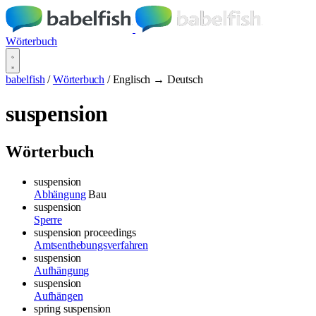
Wörterbuch
babelfish
/
Wörterbuch
/
Englisch → Deutsch
suspension
Wörterbuch
suspension
Abhängung
Bau
suspension
Sperre
suspension proceedings
Amtsenthebungsverfahren
suspension
Aufhängung
suspension
Aufhängen
spring suspension