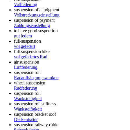
Vollfederung
suspension of a judgment
Vollstreckungseinstellung
suspension of payment
Zahlungseinstellung
to have good suspension
gut federn
full-suspension
vollgefedert
full-suspension bike
vollgefedertes Rad
air suspension
Luftfederung
suspension roll
Radaufhängungswanken
wheel suspension
Radfederung
suspension roll
Wanksteifigkeit
suspension roll stiffness
Wanksteifigkeit
suspension bracket
roof
Deckenhalter
suspension railway
cable
Schwebebahn