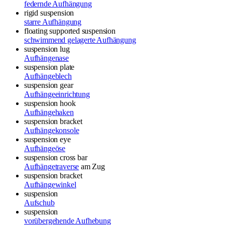
federnde Aufhängung
rigid suspension
starre Aufhängung
floating supported suspension
schwimmend gelagerte Aufhängung
suspension lug
Aufhängenase
suspension plate
Aufhängeblech
suspension gear
Aufhängeeinrichtung
suspension hook
Aufhängehaken
suspension bracket
Aufhängekonsole
suspension eye
Aufhängeöse
suspension cross bar
Aufhängetraverse
am Zug
suspension bracket
Aufhängewinkel
suspension
Aufschub
suspension
vorübergehende Aufhebung