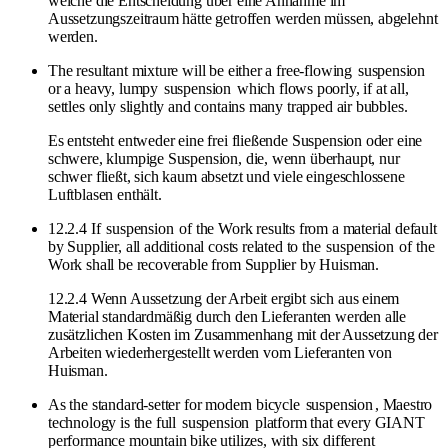
welche die Entscheidung über eine Annahme im
Aussetzungszeitraum hätte getroffen werden müssen, abgelehnt
werden.
The resultant mixture will be either a free-flowing
suspension
or a heavy, lumpy
suspension
which flows poorly, if at all,
settles only slightly and contains many trapped air bubbles.
Es entsteht entweder eine frei fließende Suspension oder eine
schwere, klumpige Suspension, die, wenn überhaupt, nur
schwer fließt, sich kaum absetzt und viele eingeschlossene
Luftblasen enthält.
12.2.4 If
suspension
of the Work results from a material default
by Supplier, all additional costs related to the
suspension
of the
Work shall be recoverable from Supplier by Huisman.
12.2.4 Wenn Aussetzung der Arbeit ergibt sich aus einem
Material standardmäßig durch den Lieferanten werden alle
zusätzlichen Kosten im Zusammenhang mit der Aussetzung der
Arbeiten wiederhergestellt werden vom Lieferanten von
Huisman.
As the standard-setter for modern bicycle
suspension
, Maestro
technology is the full
suspension
platform that every GIANT
performance mountain bike utilizes, with six different