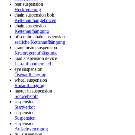
rear suspension
Heckfederung
chain suspension bolt
Kettenaufhängebolzen
chain suspension
Kettenaufhängung
off-centre chain suspension
seitliche Kettenaufhängung
crane beam suspension
Kranträgeraufhängung
load suspension device
Lastaufnahmemittel
eye suspension
Ösenaufhängung
wheel suspension
Radaufhängung
matter in suspension
Schwebstoff
suspension
Startverbot
suspension
Suspension
suspension
Aufschwemmung
full suspension