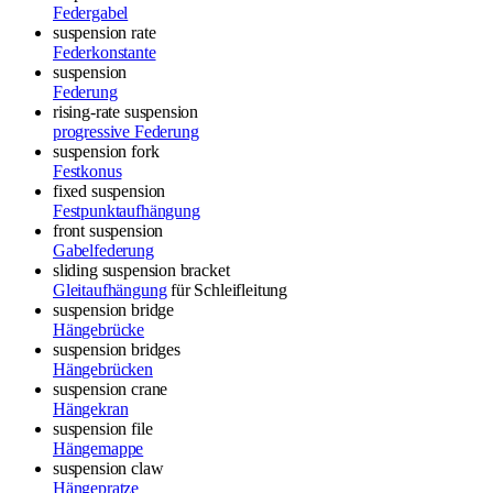
Federgabel
suspension rate
Federkonstante
suspension
Federung
rising-rate suspension
progressive Federung
suspension fork
Festkonus
fixed suspension
Festpunktaufhängung
front suspension
Gabelfederung
sliding suspension bracket
Gleitaufhängung
für Schleifleitung
suspension bridge
Hängebrücke
suspension bridges
Hängebrücken
suspension crane
Hängekran
suspension file
Hängemappe
suspension claw
Hängepratze