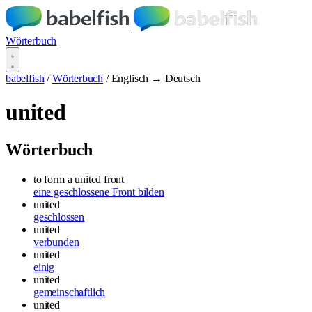
Wörterbuch
babelfish
/
Wörterbuch
/
Englisch → Deutsch
united
Wörterbuch
to form a united front
eine geschlossene Front bilden
united
geschlossen
united
verbunden
united
einig
united
gemeinschaftlich
united