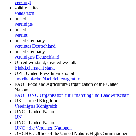
vereinigt
solidly united
solidarisch
united
vereinigte
united
vereint
united Germany
vereintes Deutschland
united Germany
vereinigtes Deutschland
United we stand, divided we fall.
Einigkeit macht stark.
UPI : United Press International
amerikanische Nachrichtenagentur
FAO : Food and Agriculture Organization of the United
Nations
FAO : UNO-Organisation für Ernährung und Landwirtschaft
UK : United Kingdom
Vereinigtes Königreich
UNO : United Nations
UN
UNO : United Nations
UNO : die Vereinten Nationen
OHCHR : Office of the United Nations High Commissioner