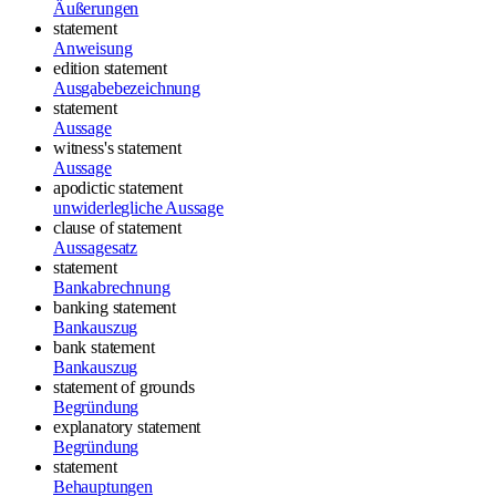
Äußerungen
statement
Anweisung
edition statement
Ausgabebezeichnung
statement
Aussage
witness's statement
Aussage
apodictic statement
unwiderlegliche Aussage
clause of statement
Aussagesatz
statement
Bankabrechnung
banking statement
Bankauszug
bank statement
Bankauszug
statement of grounds
Begründung
explanatory statement
Begründung
statement
Behauptungen