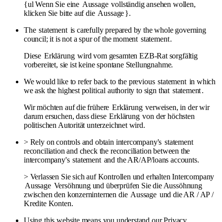
{ul Wenn Sie eine
Aussage
vollständig ansehen wollen,
klicken Sie bitte auf die
Aussage
}.
The
statement
is carefully prepared by the whole governing
council; it is not a spur of the moment
statement
.
Diese
Erklärung
wird vom gesamten EZB-Rat sorgfältig
vorbereitet, sie ist keine spontane Stellungnahme.
We would like to refer back to the previous
statement
in which
we ask the highest political authority to sign that
statement
.
Wir möchten auf die frühere
Erklärung
verweisen, in der wir
darum ersuchen, dass diese
Erklärung
von der höchsten
politischen Autorität unterzeichnet wird.
> Rely on controls and obtain intercompany's
statement
reconciliation and check the reconciliation between the
intercompany's
statement
and the AR/AP/loans accounts.
> Verlassen Sie sich auf Kontrollen und erhalten Intercompany
Aussage
Versöhnung und überprüfen Sie die Aussöhnung
zwischen den konzerninternen die
Aussage
und die AR / AP /
Kredite Konten.
Using this website means you understand our Privacy