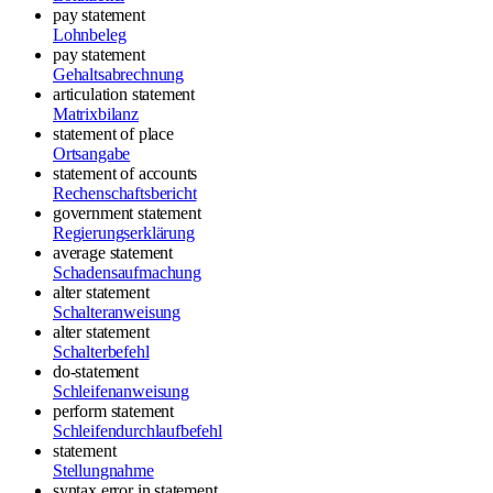
pay statement
Lohnbeleg
pay statement
Gehaltsabrechnung
articulation statement
Matrixbilanz
statement of place
Ortsangabe
statement of accounts
Rechenschaftsbericht
government statement
Regierungserklärung
average statement
Schadensaufmachung
alter statement
Schalteranweisung
alter statement
Schalterbefehl
do-statement
Schleifenanweisung
perform statement
Schleifendurchlaufbefehl
statement
Stellungnahme
syntax error in statement