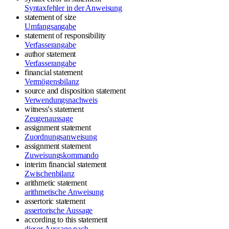
Syntaxfehler in der Anweisung
statement of size
Umfangsangabe
statement of responsibility
Verfasserangabe
author statement
Verfasserangabe
financial statement
Vermögensbilanz
source and disposition statement
Verwendungsnachweis
witness's statement
Zeugenaussage
assignment statement
Zuordnungsanweisung
assignment statement
Zuweisungskommando
interim financial statement
Zwischenbilanz
arithmetic statement
arithmetische Anweisung
assertoric statement
assertorische Aussage
according to this statement
dieser Aussage nach