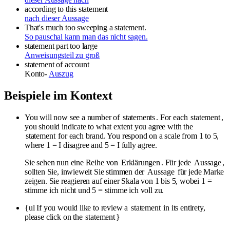
according to this statement
nach dieser Aussage
That's much too sweeping a statement.
So pauschal kann man das nicht sagen.
statement part too large
Anweisungsteil zu groß
statement
of account
Konto-
Auszug
Beispiele im Kontext
You will now see a number of
statements
. For each
statement
,
you should indicate to what extent you agree with the
statement
for each brand. You respond on a scale from 1 to 5,
where 1 = I disagree and 5 = I fully agree.
Sie sehen nun eine Reihe von
Erklärungen
. Für jede
Aussage
,
sollten Sie, inwieweit Sie stimmen der
Aussage
für jede Marke
zeigen. Sie reagieren auf einer Skala von 1 bis 5, wobei 1 =
stimme ich nicht und 5 = stimme ich voll zu.
{ul If you would like to review a
statement
in its entirety,
please click on the
statement
}