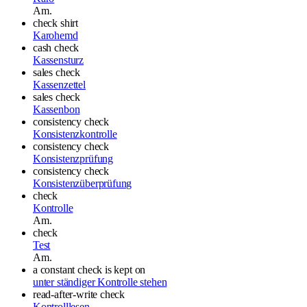
Am.
check shirt
Karohemd
cash check
Kassensturz
sales check
Kassenzettel
sales check
Kassenbon
consistency check
Konsistenzkontrolle
consistency check
Konsistenzprüfung
consistency check
Konsistenzüberprüfung
check
Kontrolle
Am.
check
Test
Am.
a constant check is kept on
unter ständiger Kontrolle stehen
read-after-write check
Kontrolllesen