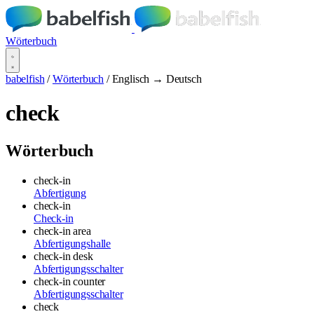
Wörterbuch
babelfish
/
Wörterbuch
/
Englisch → Deutsch
check
Wörterbuch
check-in
Abfertigung
check-in
Check-in
check-in area
Abfertigungshalle
check-in desk
Abfertigungsschalter
check-in counter
Abfertigungsschalter
check