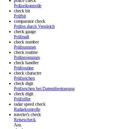
police check
Polizeikontrolle
check bit
Prüfbit
comparator check
Prüfen durch Vergleich
check gauge
Prüfmaß
check number
Prüfnummer
check routine
Prüfprogramm
check handler
Prüfroutine
check character
Prüfzeichen
check digit
Prüfzeichen bei Datenübertragung
check digit
Prüfziffer
radar speed check
Radarkontrolle
traveler's check
Reisescheck
Am.