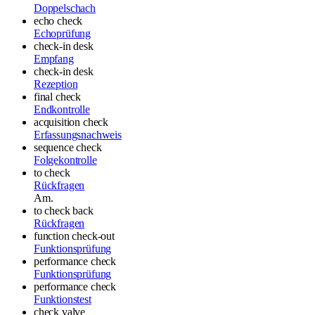
Doppelschach
echo check
Echoprüfung
check-in desk
Empfang
check-in desk
Rezeption
final check
Endkontrolle
acquisition check
Erfassungsnachweis
sequence check
Folgekontrolle
to check
Rückfragen
Am.
to check back
Rückfragen
function check-out
Funktionsprüfung
performance check
Funktionsprüfung
performance check
Funktionstest
check valve