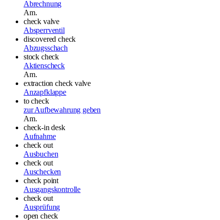
Abrechnung
Am.
check valve
Absperrventil
discovered check
Abzugsschach
stock check
Aktienscheck
Am.
extraction check valve
Anzapfklappe
to check
zur Aufbewahrung geben
Am.
check-in desk
Aufnahme
check out
Ausbuchen
check out
Auschecken
check point
Ausgangskontrolle
check out
Ausprüfung
open check