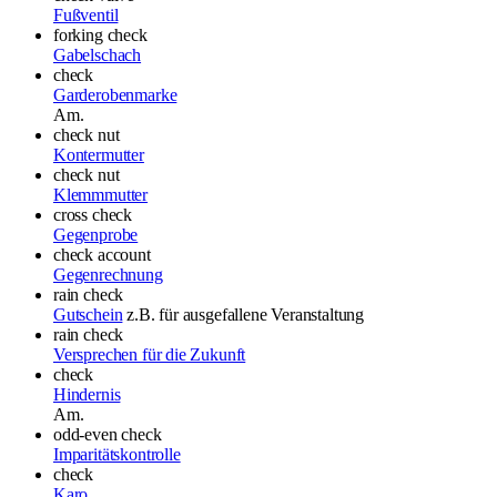
Fußventil
forking check
Gabelschach
check
Garderobenmarke
Am.
check nut
Kontermutter
check nut
Klemmmutter
cross check
Gegenprobe
check account
Gegenrechnung
rain check
Gutschein
z.B. für ausgefallene Veranstaltung
rain check
Versprechen für die Zukunft
check
Hindernis
Am.
odd-even check
Imparitätskontrolle
check
Karo