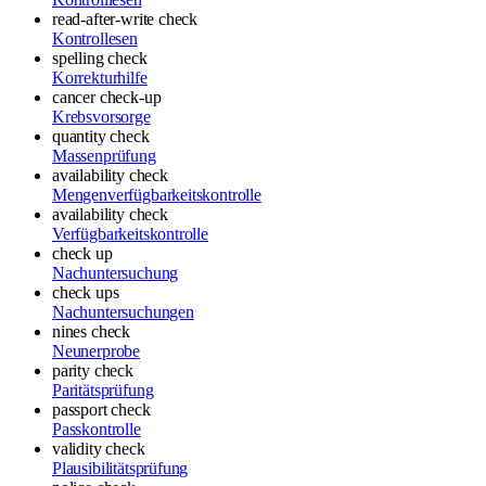
read-after-write check
Kontrollesen
spelling check
Korrekturhilfe
cancer check-up
Krebsvorsorge
quantity check
Massenprüfung
availability check
Mengenverfügbarkeitskontrolle
availability check
Verfügbarkeitskontrolle
check up
Nachuntersuchung
check ups
Nachuntersuchungen
nines check
Neunerprobe
parity check
Paritätsprüfung
passport check
Passkontrolle
validity check
Plausibilitätsprüfung