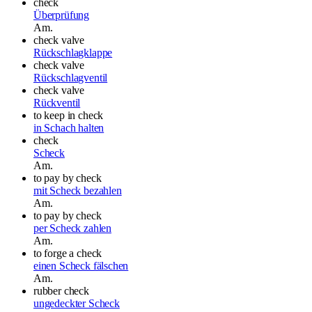
check
Überprüfung
Am.
check valve
Rückschlagklappe
check valve
Rückschlagventil
check valve
Rückventil
to keep in check
in Schach halten
check
Scheck
Am.
to pay by check
mit Scheck bezahlen
Am.
to pay by check
per Scheck zahlen
Am.
to forge a check
einen Scheck fälschen
Am.
rubber check
ungedeckter Scheck