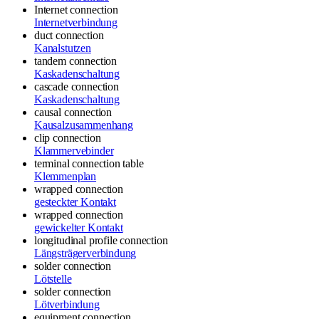
Internet connection
Internetverbindung
duct connection
Kanalstutzen
tandem connection
Kaskadenschaltung
cascade connection
Kaskadenschaltung
causal connection
Kausalzusammenhang
clip connection
Klammervebinder
terminal connection table
Klemmenplan
wrapped connection
gesteckter Kontakt
wrapped connection
gewickelter Kontakt
longitudinal profile connection
Längsträgerverbindung
solder connection
Lötstelle
solder connection
Lötverbindung
equipment connection