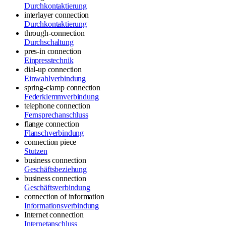
Durchkontaktierung
interlayer connection
Durchkontaktierung
through-connection
Durchschaltung
pres-in connection
Einpresstechnik
dial-up connection
Einwahlverbindung
spring-clamp connection
Federklemmverbindung
telephone connection
Fernsprechanschluss
flange connection
Flanschverbindung
connection piece
Stutzen
business connection
Geschäftsbeziehung
business connection
Geschäftsverbindung
connection of information
Informationsverbindung
Internet connection
Internetanschluss