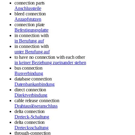
connection parts
Anschlussteile
bleed connection
Anzapfstutzen
connection plate
Befestigungsplatte
in connection with
in Berufung auf
in connection with
unter Berufung auf
to have no connection with each other
in keiner Beziehung zueinander stehen
bus connection
Busverbindung
database connection
Datenbankanbindung
direct connection
Direktverbindung
cable release connection
Drahtauslöseranschluss
delta connection
Dreieck-Schaltung
delta connection
Dreiecksschaltung
through-connection