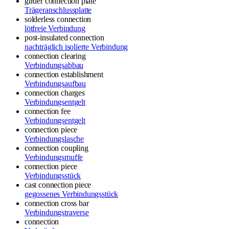
girder connection plate
Trägeranschlussplatte
solderless connection
lötfreie Verbindung
post-insulated connection
nachträglich isolierte Verbindung
connection clearing
Verbindungsabbau
connection establishment
Verbindungsaufbau
connection charges
Verbindungsentgelt
connection fee
Verbindungsentgelt
connection piece
Verbindungslasche
connection coupling
Verbindungsmuffe
connection piece
Verbindungsstück
cast connection piece
gegossenes Verbindungsstück
connection cross bar
Verbindungstraverse
connection