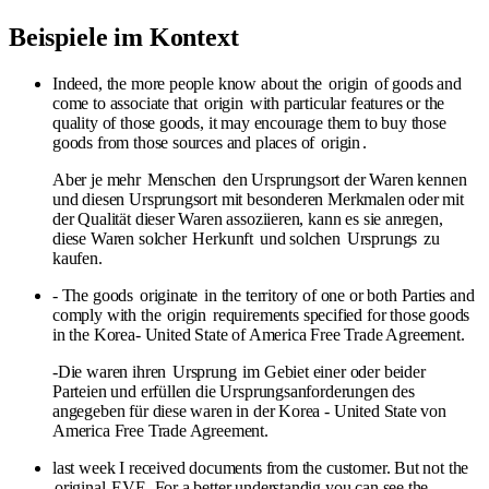
Beispiele im Kontext
Indeed, the more people know about the
origin
of goods and
come to associate that
origin
with particular features or the
quality of those goods, it may encourage them to buy those
goods from those sources and places of
origin
.
Aber je mehr
Menschen
den Ursprungsort der Waren kennen
und diesen Ursprungsort mit besonderen Merkmalen oder mit
der Qualität dieser Waren assoziieren, kann es sie anregen,
diese Waren solcher
Herkunft
und solchen
Ursprungs
zu
kaufen.
- The goods
originate
in the territory of one or both Parties and
comply with the
origin
requirements specified for those goods
in the Korea- United State of America Free Trade Agreement.
-Die waren ihren
Ursprung
im Gebiet einer oder beider
Parteien und erfüllen die Ursprungsanforderungen des
angegeben für diese waren in der Korea - United State von
America Free Trade Agreement.
last week I received documents from the customer. But not the
original
EVE. For a better understandig you can see the