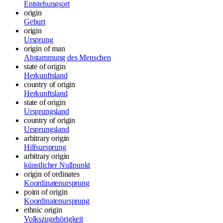
Entstehungsort
origin
Geburt
origin
Ursprung
origin of man
Abstammung des Menschen
state of origin
Herkunftsland
country of origin
Herkunftsland
state of origin
Ursprungsland
country of origin
Ursprungsland
arbitrary origin
Hilfsursprung
arbitrary origin
künstlicher Nullpunkt
origin of ordinates
Koordinatenursprung
point of origin
Koordinatenursprung
ethnic origin
Volkszugehörigkeit