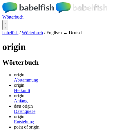
Wörterbuch
babelfish
/
Wörterbuch
/
Englisch → Deutsch
origin
Wörterbuch
origin
Abstammung
origin
Herkunft
origin
Anfang
data origin
Datenquelle
origin
Entstehung
point of origin