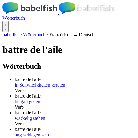
Wörterbuch
babelfish
/
Wörterbuch
/
Französisch → Deutsch
battre de l'aile
Wörterbuch
battre de l'aile
in Schwierigkeiten geraten
Verb
battre de l'aile
bergab gehen
Verb
battre de l'aile
wackelig stehen
Verb
battre de l'aile
angeschlagen sein