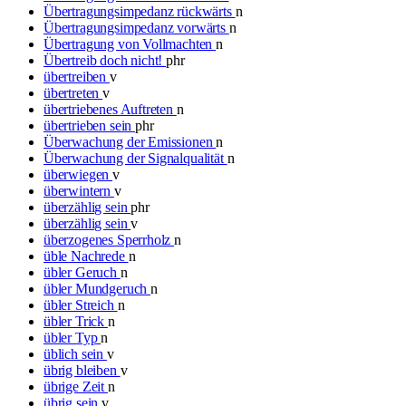
Übertragungsimpedanz rückwärts
n
Übertragungsimpedanz vorwärts
n
Übertragung von Vollmachten
n
Übertreib doch nicht!
phr
übertreiben
v
übertreten
v
übertriebenes Auftreten
n
übertrieben sein
phr
Überwachung der Emissionen
n
Überwachung der Signalqualität
n
überwiegen
v
überwintern
v
überzählig sein
phr
überzählig sein
v
überzogenes Sperrholz
n
üble Nachrede
n
übler Geruch
n
übler Mundgeruch
n
übler Streich
n
übler Trick
n
übler Typ
n
üblich sein
v
übrig bleiben
v
übrige Zeit
n
übrig sein
v