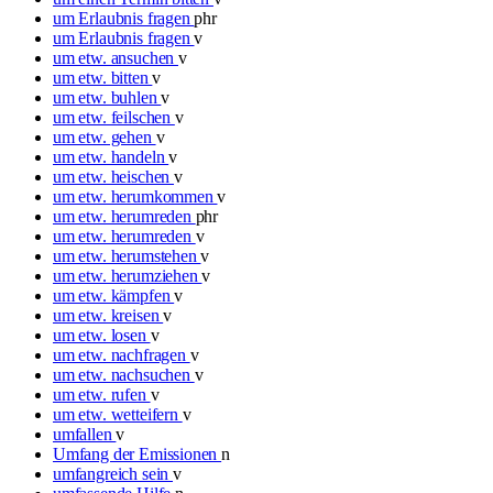
um Erlaubnis fragen
phr
um Erlaubnis fragen
v
um etw. ansuchen
v
um etw. bitten
v
um etw. buhlen
v
um etw. feilschen
v
um etw. gehen
v
um etw. handeln
v
um etw. heischen
v
um etw. herumkommen
v
um etw. herumreden
phr
um etw. herumreden
v
um etw. herumstehen
v
um etw. herumziehen
v
um etw. kämpfen
v
um etw. kreisen
v
um etw. losen
v
um etw. nachfragen
v
um etw. nachsuchen
v
um etw. rufen
v
um etw. wetteifern
v
umfallen
v
Umfang der Emissionen
n
umfangreich sein
v