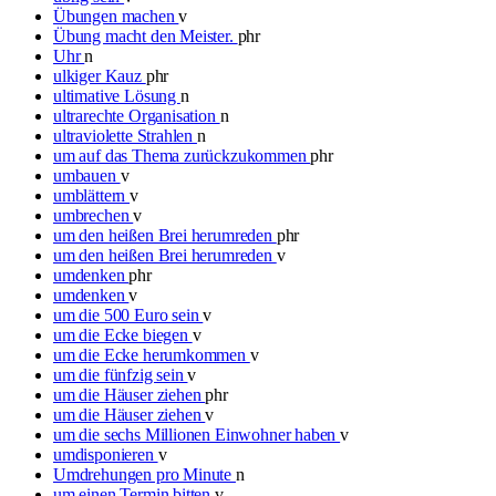
Übungen machen
v
Übung macht den Meister.
phr
Uhr
n
ulkiger Kauz
phr
ultimative Lösung
n
ultrarechte Organisation
n
ultraviolette Strahlen
n
um auf das Thema zurückzukommen
phr
umbauen
v
umblättern
v
umbrechen
v
um den heißen Brei herumreden
phr
um den heißen Brei herumreden
v
umdenken
phr
umdenken
v
um die 500 Euro sein
v
um die Ecke biegen
v
um die Ecke herumkommen
v
um die fünfzig sein
v
um die Häuser ziehen
phr
um die Häuser ziehen
v
um die sechs Millionen Einwohner haben
v
umdisponieren
v
Umdrehungen pro Minute
n
um einen Termin bitten
v