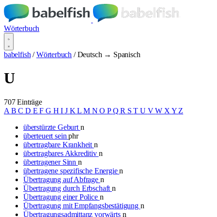
Wörterbuch
babelfish
/
Wörterbuch
/
Deutsch → Spanisch
U
707 Einträge
A
B
C
D
E
F
G
H
I
J
K
L
M
N
O
P
Q
R
S
T
U
V
W
X
Y
Z
überstürzte Geburt
n
überteuert sein
phr
übertragbare Krankheit
n
übertragbares Akkreditiv
n
übertragener Sinn
n
übertragene spezifische Energie
n
Übertragung auf Abfrage
n
Übertragung durch Erbschaft
n
Übertragung einer Police
n
Übertragung mit Empfangsbestätigung
n
Übertragungsadmittanz vorwärts
n