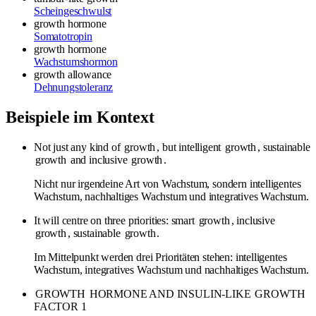
Scheingeschwulst
growth hormone
Somatotropin
growth hormone
Wachstumshormon
growth allowance
Dehnungstoleranz
Beispiele im Kontext
Not just any kind of
growth
, but intelligent
growth
, sustainable
growth
and inclusive
growth
.
Nicht nur irgendeine Art von Wachstum, sondern intelligentes
Wachstum, nachhaltiges Wachstum und integratives Wachstum.
It will centre on three priorities: smart
growth
, inclusive
growth
, sustainable
growth
.
Im Mittelpunkt werden drei Prioritäten stehen: intelligentes
Wachstum, integratives Wachstum und nachhaltiges Wachstum.
GROWTH
HORMONE AND INSULIN-LIKE
GROWTH
FACTOR 1