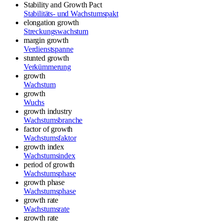
Stability and Growth Pact
Stabilitäts- und Wachstumspakt
elongation growth
Streckungswachstum
margin growth
Verdienstspanne
stunted growth
Verkümmerung
growth
Wachstum
growth
Wuchs
growth industry
Wachstumsbranche
factor of growth
Wachstumsfaktor
growth index
Wachstumsindex
period of growth
Wachstumsphase
growth phase
Wachstumsphase
growth rate
Wachstumsrate
growth rate