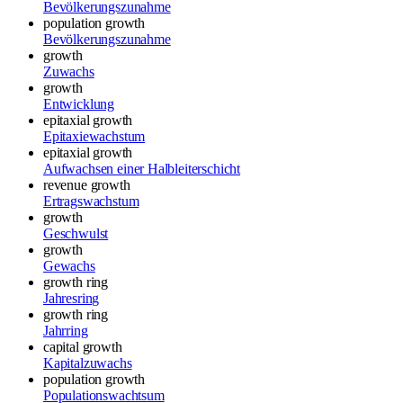
Bevölkerungszunahme
population growth
Bevölkerungszunahme
growth
Zuwachs
growth
Entwicklung
epitaxial growth
Epitaxiewachstum
epitaxial growth
Aufwachsen einer Halbleiterschicht
revenue growth
Ertragswachstum
growth
Geschwulst
growth
Gewachs
growth ring
Jahresring
growth ring
Jahrring
capital growth
Kapitalzuwachs
population growth
Populationswachtsum