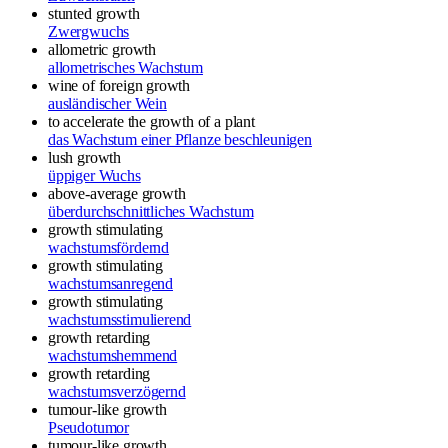
stunted growth
Zwergwuchs
allometric growth
allometrisches Wachstum
wine of foreign growth
ausländischer Wein
to accelerate the growth of a plant
das Wachstum einer Pflanze beschleunigen
lush growth
üppiger Wuchs
above-average growth
überdurchschnittliches Wachstum
growth stimulating
wachstumsfördernd
growth stimulating
wachstumsanregend
growth stimulating
wachstumsstimulierend
growth retarding
wachstumshemmend
growth retarding
wachstumsverzögernd
tumour-like growth
Pseudotumor
tumour-like growth