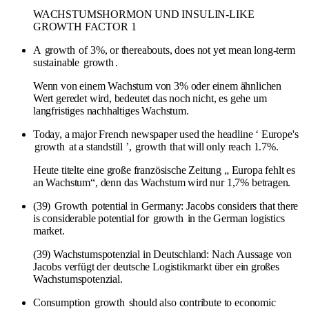
WACHSTUMSHORMON UND INSULIN-LIKE
GROWTH FACTOR 1
A
growth
of 3%, or thereabouts, does not yet mean long-term
sustainable
growth
.
Wenn von einem Wachstum von 3% oder einem ähnlichen
Wert geredet wird, bedeutet das noch nicht, es gehe um
langfristiges nachhaltiges Wachstum.
Today, a major French newspaper used the headline ‘ Europe's
growth
at a standstill ’,
growth
that will only reach 1.7%.
Heute titelte eine große französische Zeitung „ Europa fehlt es
an Wachstum“, denn das Wachstum wird nur 1,7% betragen.
(39)
Growth
potential in Germany: Jacobs considers that there
is considerable potential for
growth
in the German logistics
market.
(39) Wachstumspotenzial in Deutschland: Nach Aussage von
Jacobs verfügt der deutsche Logistikmarkt über ein großes
Wachstumspotenzial.
Consumption
growth
should also contribute to economic