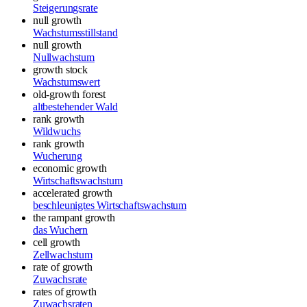
Steigerungsrate
null growth
Wachstumsstillstand
null growth
Nullwachstum
growth stock
Wachstumswert
old-growth forest
altbestehender Wald
rank growth
Wildwuchs
rank growth
Wucherung
economic growth
Wirtschaftswachstum
accelerated growth
beschleunigtes Wirtschaftswachstum
the rampant growth
das Wuchern
cell growth
Zellwachstum
rate of growth
Zuwachsrate
rates of growth
Zuwachsraten