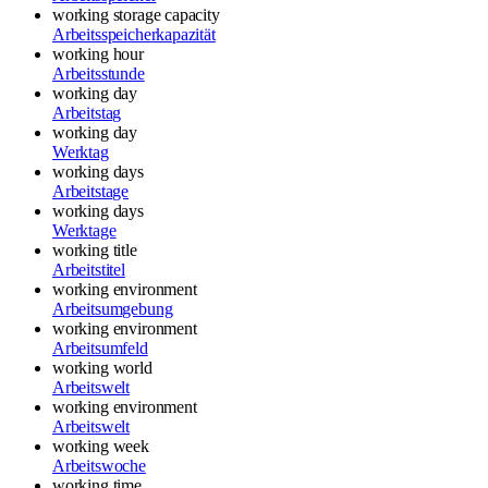
working storage capacity
Arbeitsspeicherkapazität
working hour
Arbeitsstunde
working day
Arbeitstag
working day
Werktag
working days
Arbeitstage
working days
Werktage
working title
Arbeitstitel
working environment
Arbeitsumgebung
working environment
Arbeitsumfeld
working world
Arbeitswelt
working environment
Arbeitswelt
working week
Arbeitswoche
working time