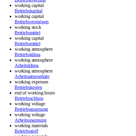
working capital
Betriebskapital
working capital
Betriebsvermögen
working stock
Betriebsmittel
working capital
Betriebsmittel
working atmosphere
Betriebsklima
working atmosphere
Arbeitsklima
working atmosphere
Arbeitsatmosphäre
working expenses
Betriebskosten
end of working hours
Betriebsschluss
working voltage
Betriebsspannung
working voltage
Arbeitsspannung
working materials
Betriebsstoff