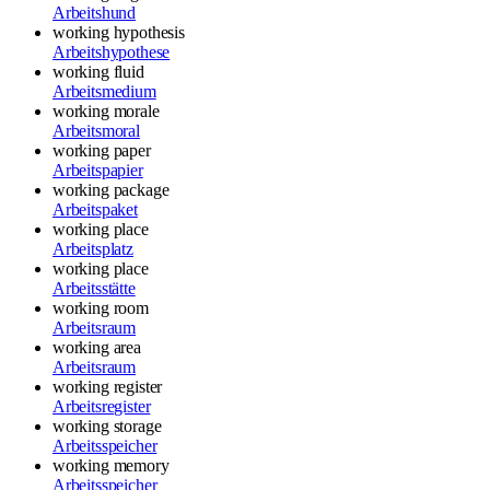
Arbeitshund
working hypothesis
Arbeitshypothese
working fluid
Arbeitsmedium
working morale
Arbeitsmoral
working paper
Arbeitspapier
working package
Arbeitspaket
working place
Arbeitsplatz
working place
Arbeitsstätte
working room
Arbeitsraum
working area
Arbeitsraum
working register
Arbeitsregister
working storage
Arbeitsspeicher
working memory
Arbeitsspeicher