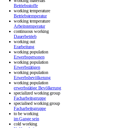
working materials
Betriebsstoffe
working temperature
Betriebstemperatur
working temperature
Arbeitstemperatur
continuous working
Dauerbetrieb
working out
Erarbeitung
working population
Erwerbspersonen
working population
Erwerbstätigen
working population
Erwerbsbevölkerung
working population
erwerbstätige Bevölkerung
specialized working group
Facharbeitsgruppe
specialised working group
Facharbeitsgruppe
to be working
im Gange sein
cold working