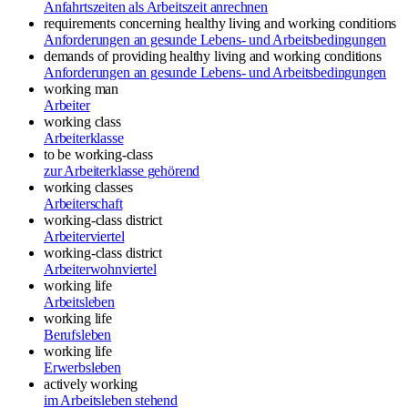
Anfahrtszeiten als Arbeitszeit anrechnen
requirements concerning healthy living and working conditions
Anforderungen an gesunde Lebens- und Arbeitsbedingungen
demands of providing healthy living and working conditions
Anforderungen an gesunde Lebens- und Arbeitsbedingungen
working man
Arbeiter
working class
Arbeiterklasse
to be working-class
zur Arbeiterklasse gehörend
working classes
Arbeiterschaft
working-class district
Arbeiterviertel
working-class district
Arbeiterwohnviertel
working life
Arbeitsleben
working life
Berufsleben
working life
Erwerbsleben
actively working
im Arbeitsleben stehend