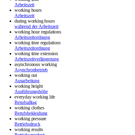
Arbeitszeit
working hours
Arbeitszeit
during working hours
während der Arbeitszeit
working hour regulations
Arbeitszeitordnung
working time regulations
Arbeitszeitordnung
working time extension
Arbeitszeitverlängerung
asynchronous working
Asynchronbetrieb
working out
Ausarbeitung
working height
Ausführungshöhe
everyday working life
Berufsalltag
working clothes
Berufsbekleidung
working pressure
Betriebsdruck
working results
Betriebsergebnis