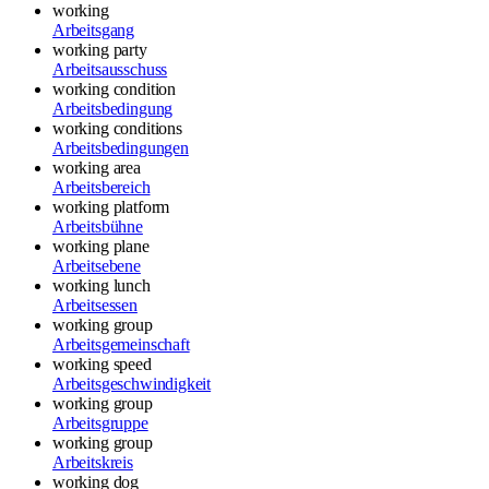
working
Arbeitsgang
working party
Arbeitsausschuss
working condition
Arbeitsbedingung
working conditions
Arbeitsbedingungen
working area
Arbeitsbereich
working platform
Arbeitsbühne
working plane
Arbeitsebene
working lunch
Arbeitsessen
working group
Arbeitsgemeinschaft
working speed
Arbeitsgeschwindigkeit
working group
Arbeitsgruppe
working group
Arbeitskreis
working dog