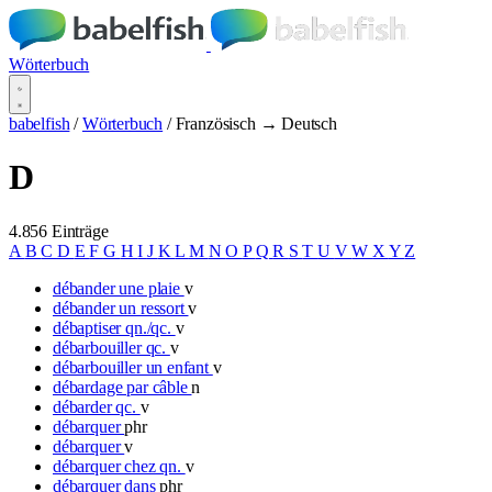
Wörterbuch
babelfish
/
Wörterbuch
/
Französisch → Deutsch
D
4.856 Einträge
A
B
C
D
E
F
G
H
I
J
K
L
M
N
O
P
Q
R
S
T
U
V
W
X
Y
Z
débander une plaie
v
débander un ressort
v
débaptiser qn./qc.
v
débarbouiller qc.
v
débarbouiller un enfant
v
débardage par câble
n
débarder qc.
v
débarquer
phr
débarquer
v
débarquer chez qn.
v
débarquer dans
phr