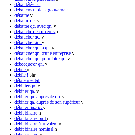
débat télévisé
n
débattement de la gouverne
n
débattre
v
débattre qc.
v
débattre qc. avec qn.
v
débauche de couleurs
n
débaucher qc.
v
débaucher qn.
v
débaucher qn. à qn.
v
débaucher qn. d'une entreprise
v
débaucher qn. pour faire qc.
v
débecqueter qn.
v
débile
n
débile !
phr
débile mental
n
débiliter qn.
v
débiner qn.
v
débiner qn. auprès de qn.
v
débiner qn. auprès de son supérieur
v
débiner qn./qc.
v
débit binaire
n
débit binaire brut
n
débit binaire équivalent
n
débit binaire nominal
n
débit continu
n