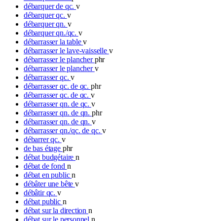
débarquer de qc.
v
débarquer qc.
v
débarquer qn.
v
débarquer qn./qc.
v
débarrasser la table
v
débarrasser le lave-vaisselle
v
débarrasser le plancher
phr
débarrasser le plancher
v
débarrasser qc.
v
débarrasser qc. de qc.
phr
débarrasser qc. de qc.
v
débarrasser qn. de qc.
v
débarrasser qn. de qn.
phr
débarrasser qn. de qn.
v
débarrasser qn./qc. de qc.
v
débarrer qc.
v
de bas étage
phr
débat budgétaire
n
débat de fond
n
débat en public
n
débâter une bête
v
débâtir qc.
v
débat public
n
débat sur la direction
n
débat sur le personnel
n