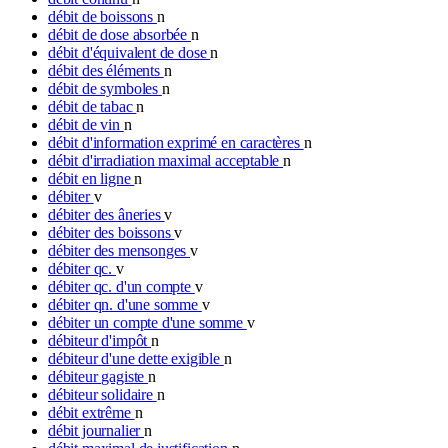
débit de boissons
n
débit de dose absorbée
n
débit d'équivalent de dose
n
débit des éléments
n
débit de symboles
n
débit de tabac
n
débit de vin
n
débit d'information exprimé en caractères
n
débit d'irradiation maximal acceptable
n
débit en ligne
n
débiter
v
débiter des âneries
v
débiter des boissons
v
débiter des mensonges
v
débiter qc.
v
débiter qc. d'un compte
v
débiter qn. d'une somme
v
débiter un compte d'une somme
v
débiteur d'impôt
n
débiteur d'une dette exigible
n
débiteur gagiste
n
débiteur solidaire
n
débit extrême
n
débit journalier
n