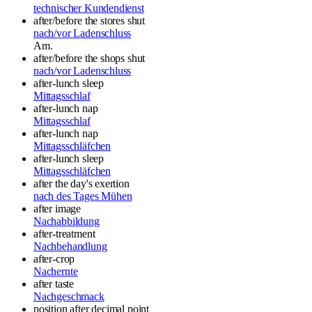
technischer Kundendienst
after/before the stores shut
nach/vor Ladenschluss
Am.
after/before the shops shut
nach/vor Ladenschluss
after-lunch sleep
Mittagsschlaf
after-lunch nap
Mittagsschlaf
after-lunch nap
Mittagsschläfchen
after-lunch sleep
Mittagsschläfchen
after the day's exertion
nach des Tages Mühen
after image
Nachabbildung
after-treatment
Nachbehandlung
after-crop
Nachernte
after taste
Nachgeschmack
position after decimal point