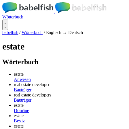
Wörterbuch
babelfish
/
Wörterbuch
/
Englisch → Deutsch
estate
Wörterbuch
estate
Anwesen
real estate developer
Bauträger
real estate developers
Bauträger
estate
Domäne
estate
Besitz
estate