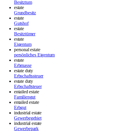
Besitztum
estate
Grundbesitz
estate
Gutshof
estate
Besitztümer
estate
Eigentum
personal estate
persönliches Eigentum
estate
Erbmasse
estate duty
Erbschaftssteuer
estate duty
Erbschaftsteuer
entailed estate
Familiengut
entailed estate
Erbgut
industrial estate
Gewerbegebiet
industrial estate
Gewerbepark