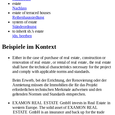
estate
Nachlass
estate of terraced houses
Reihenhaussiedlung
system of estate
Ständeordnung
to inherit sb.'s estate
jdn. beerben
Beispiele im Kontext
Either in the case of purchase of real
estate
, construction or
renovation of real
estate
, or rental of real
estate
, the real
estate
shall have the technical characteristics necessary for the project
and comply with applicable norms and standards.
Beim Erwerb, bei der Errichtung, der Renovierung oder der
Anmietung müssen die Immobilien die für das Projekt
erforderlichen technischen Merkmale aufweisen und den
geltenden Normen und Standards entsprechen.
EXAMON REAL
ESTATE
GmbH invests in Real
Estate
in
western Europe. The solid asset of EXAMON REAL
ESTATE
GmbH is an insurance and back up for the trade