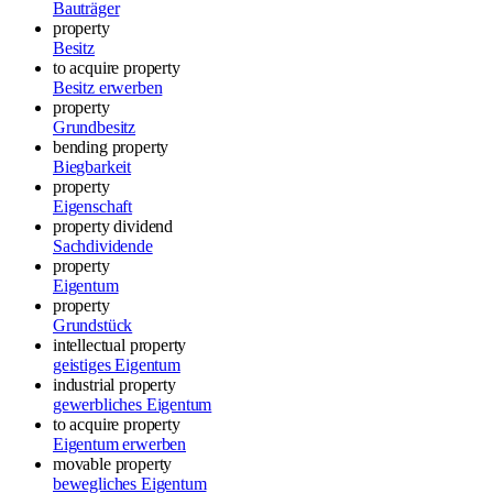
Bauträger
property
Besitz
to acquire property
Besitz erwerben
property
Grundbesitz
bending property
Biegbarkeit
property
Eigenschaft
property dividend
Sachdividende
property
Eigentum
property
Grundstück
intellectual property
geistiges Eigentum
industrial property
gewerbliches Eigentum
to acquire property
Eigentum erwerben
movable property
bewegliches Eigentum