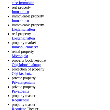
eine Immobilie
real property
Immobilien
immoveable property
Immobilien
immoveable property
Liegenschaften
real property
Liegenschaften
property market
Immobilienmarkt
rental property
Mietobjekt
property book-keeping
Objektbuchhaltung
protection of property
Objektschutz
private property
Privateigentum
private property
Privatbesitz
property master
Requisiteur
property master
Requisite
Theater