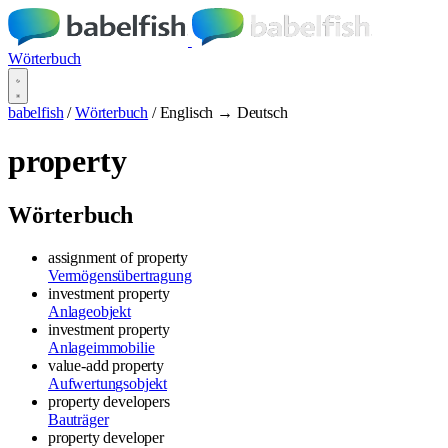
Wörterbuch
babelfish
/
Wörterbuch
/
Englisch → Deutsch
property
Wörterbuch
assignment of property
Vermögensübertragung
investment property
Anlageobjekt
investment property
Anlageimmobilie
value-add property
Aufwertungsobjekt
property developers
Bauträger
property developer