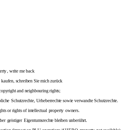
erty
, write me back
ie kaufen, schreiben Sie mich zurück
copyright and neighbouring rights;
liche
Schutzrechte, Urheberrechte sowie verwandte Schutzrechte.
ghts or rights of intellectual
property
owners.
aber
geistiger
Eigentumsrechte bleiben unberührt.