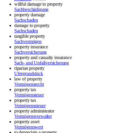
willful damage to property
Sachbeschädigung
property damage
Sachschaden
damage to property
Sachschaden
tangible property
Sachvermögen
property insurance
Sachversicherung
property and casualty insurance
Sach- und Unfallversicherung
riparian property
Ufergrundstück
law of property
Vermögensrecht
property tax
Vermögensteuer
property tax
Vermögenssteuer
property administrator
Vermögensverwalter
property asset
Vermögenswert
to depreciate a property