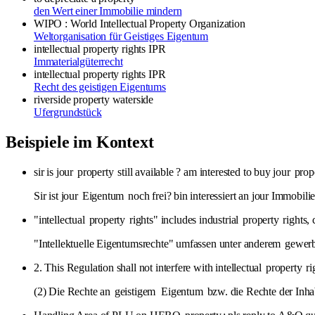
den Wert einer Immobilie mindern
WIPO : World Intellectual Property Organization
Weltorganisation für Geistiges Eigentum
intellectual property rights
IPR
Immaterialgüterrecht
intellectual property rights
IPR
Recht des geistigen Eigentums
riverside property
waterside
Ufergrundstück
Beispiele im Kontext
sir is jour
property
still available ? am interested to buy jour
prop
Sir ist jour
Eigentum
noch frei? bin interessiert an jour Immobil
"intellectual
property
rights" includes industrial
property
rights, 
"Intellektuelle Eigentumsrechte" umfassen unter anderem
gewerb
2. This Regulation shall not interfere with intellectual
property
ri
(2) Die Rechte an
geistigem
Eigentum
bzw. die Rechte der Inh