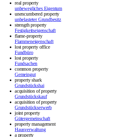
real property
unbewegliches Eigentum
unencumbered property
unbelasteter Grundbesitz
strength property
Festigkeitseigenschaft
flame-property
Flammeneigenschaft
lost property office
Fundbüro
lost property
Fundsachen
common property
Gemeingut
property shark
Grundstückshai
acquisition of property
Grundstückskauf
acquisition of property
Grundstückserwerb
joint property
Gütergemeinschaft
property management
Hausverwaltung
a property