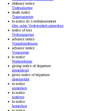
obituary notice
Todesanzeige
death notice
Traueranzeige
to notice sb.'s embarrassment
jdm. seine Verlegenheit anmerken
notice of loss
Verlustanzeige
advance notice
Vorankündigung
advance notice
Voranzeige
to notice
Wahrnehmen
giving notice of departure
abmeldend
given notice of departure
abgemeldet
to notice
anmerken
to notice
notieren
to notice
bemerken
to notice