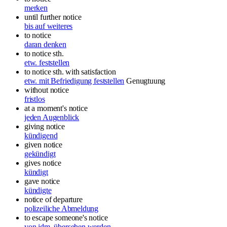
merken
until further notice
bis auf weiteres
to notice
daran denken
to notice sth.
etw. feststellen
to notice sth. with satisfaction
etw. mit Befriedigung feststellen
Genugtuung
without notice
fristlos
at a moment's notice
jeden Augenblick
giving notice
kündigend
given notice
gekündigt
gives notice
kündigt
gave notice
kündigte
notice of departure
polizeiliche Abmeldung
to escape someone's notice
von jdm. übersehen werden