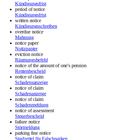
Kündigungsfrist
period of notice
Kündigungsfrist
written notice
Kündigungsschreiben
overdue notice
Mahnung
notice paper
Notizpapier
eviction notice
Räumungsbefehl
notice of the amount of one's pension
Rentenbescheid
notice of claim
Schadensanzeige
notice of claim
Schadenanzeige
notice of claim
Schadenmeldung
notice of assessment
Steuerbescheid
failure notice
Störmeldung
parking fine notice
Strafzettel für Falschparken