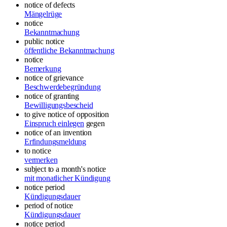
notice of defects
Mängelrüge
notice
Bekanntmachung
public notice
öffentliche Bekanntmachung
notice
Bemerkung
notice of grievance
Beschwerdebegründung
notice of granting
Bewilligungsbescheid
to give notice of opposition
Einspruch einlegen
gegen
notice of an invention
Erfindungsmeldung
to notice
vermerken
subject to a month's notice
mit monatlicher Kündigung
notice period
Kündigungsdauer
period of notice
Kündigungsdauer
notice period