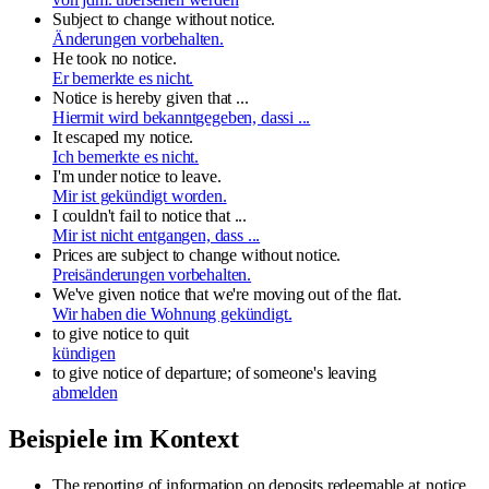
Subject to change without notice.
Änderungen vorbehalten.
He took no notice.
Er bemerkte es nicht.
Notice is hereby given that ...
Hiermit wird bekanntgegeben, dassi ...
It escaped my notice.
Ich bemerkte es nicht.
I'm under notice to leave.
Mir ist gekündigt worden.
I couldn't fail to notice that ...
Mir ist nicht entgangen, dass ...
Prices are subject to change without notice.
Preisänderungen vorbehalten.
We've given notice that we're moving out of the flat.
Wir haben die Wohnung gekündigt.
to give notice
to quit
kündigen
to give notice
of departure; of someone's leaving
abmelden
Beispiele im Kontext
The reporting of information on deposits redeemable at
notice