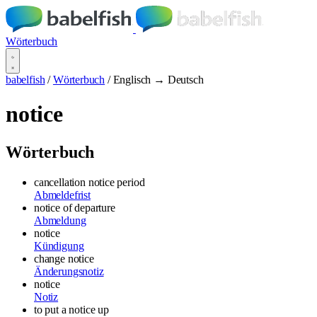
Wörterbuch
babelfish
/
Wörterbuch
/
Englisch → Deutsch
notice
Wörterbuch
cancellation notice period
Abmeldefrist
notice of departure
Abmeldung
notice
Kündigung
change notice
Änderungsnotiz
notice
Notiz
to put a notice up