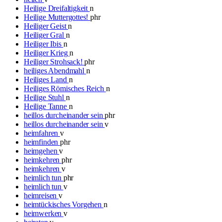
Heilige Dreifaltigkeit
n
Heilige Muttergottes!
phr
Heiliger Geist
n
Heiliger Gral
n
Heiliger Ibis
n
Heiliger Krieg
n
Heiliger Strohsack!
phr
heiliges Abendmahl
n
Heiliges Land
n
Heiliges Römisches Reich
n
Heilige Stuhl
n
Heilige Tanne
n
heillos durcheinander sein
phr
heillos durcheinander sein
v
heimfahren
v
heimfinden
phr
heimgehen
v
heimkehren
phr
heimkehren
v
heimlich tun
phr
heimlich tun
v
heimreisen
v
heimtückisches Vorgehen
n
heimwerken
v