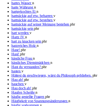
hartes Wasser
n
harte Währung
n
hartgekochtes Ei
n
hartnäckig auf etw. beharren
v
hartnäckig auf etw. bestehen
v
hartnäckig auf seiner Meinung bestehen
phr
hartnäckig sein
phr
hart werden
v
Hartz IV
n
hart zu knacken sein
phr
harzreiches Holz
n
Hase!
phr
Hasi!
phr
hässliche Frau
n
hässliches Dienstmädchen
n
Hast du verstanden?
phr
hasten
v
Hättest du geschwiegen, wärst du Philosoph geblieben.
phr
Hau ab!
phr
hauchen
v
Hau doch ab!
phr
Haufen Scheiße
n
häufig gestellte Fragen
phr
Häufigkeit von Spannungsänderungen
n
häufig vorkommen
v