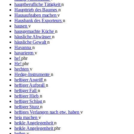
hauptberufliche Tätigkeit
n
Haupttrieb des Baumes
n
Hausaufgaben machen
v
Hausbank des Exporteurs
n
hausen
v
hausgemachte Küche
n
häusliche Abwässer
n
häusliche Gewalt
n
Havanna
n
havarieren
v
he!
phr
He!
phr
hechten
v
Hedge-Instrumente
n
heftiger Angriff
n
heftiger Aufprall
n
heftiger Fall
n
heftiger Hieb
n
heftiger Schlag
n
heftiger Sturz
n
heftiges Verlangen nach etw. haben
v
heia machen
v
heikle Angelegenheit
n
heikle Angelegenheit
phr
heilen
v