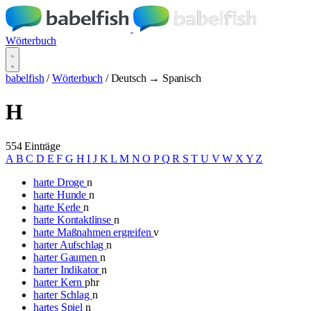
Wörterbuch
babelfish
/
Wörterbuch
/
Deutsch → Spanisch
H
554 Einträge
A
B
C
D
E
F
G
H
I
J
K
L
M
N
O
P
Q
R
S
T
U
V
W
X
Y
Z
harte Droge
n
harte Hunde
n
harte Kerle
n
harte Kontaktlinse
n
harte Maßnahmen ergreifen
v
harter Aufschlag
n
harter Gaumen
n
harter Indikator
n
harter Kern
phr
harter Schlag
n
hartes Spiel
n