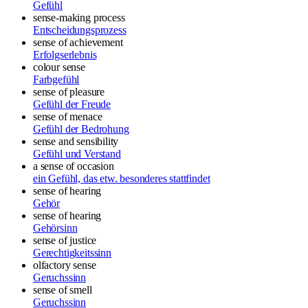
Gefühl
sense-making process
Entscheidungsprozess
sense of achievement
Erfolgserlebnis
colour sense
Farbgefühl
sense of pleasure
Gefühl der Freude
sense of menace
Gefühl der Bedrohung
sense and sensibility
Gefühl und Verstand
a sense of occasion
ein Gefühl, das etw. besonderes stattfindet
sense of hearing
Gehör
sense of hearing
Gehörsinn
sense of justice
Gerechtigkeitssinn
olfactory sense
Geruchssinn
sense of smell
Geruchssinn