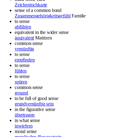
Zeichenlochkarte
sense of a common bond
Zusammengehörigkeitsgefühl
Familie
to sense
abfühlen
equivalent in the wider sense
äquivalent
Matrizen
common-sense
vernünftig
to sense
empfinden
to sense
fühlen
to sense
spüren
common-sense
gesund
to be full of good sense
grundvernünftig sein
in the figurative sense
übertragen
in what sense
inwiefern
moral sense
moralisches Bewusstsein