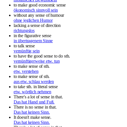
to make good economic sense
ökonomisch sinnvoll sein
without any sense of humour
ohne jeglichen Humor
lacking a sense of direction
richtungslos
in the figurative sense
in übertragenem Sinne
to talk sense
vernünftig sein
to have the good sense to do sth.
vernünftigerweise etw. tun
to make sense of sth.
etw. verstehen
to make sense of sth.
aus etw. schlau werden
to take sth. in literal sense
etw. wörtlich nehmen
There's a lot of sense in that.
Das hat Hand und Fuß.
There is no sense in that.
Das hat keinen Sinn.
It doesn't make sense.
Das hat keinen Sinn.