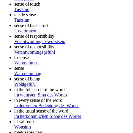
sense of touch
Tastsinn
tactile sense
Tastsinn
sense of basic trust
Urvertrauen
sense of responsibility
Verantwortungsbewusstsein
sense of responsibility
Verantwortungsgefühl
to sense
Wahrnehmen
sense
Wahrnehmung
sense of being
Wohlgefühl
in the full sense of the word
im wahrsten Sinn des Wortes
in every sense of the word
in der vollen Bedeutung des Wortes
in the usual sense of the word
im herkömmlichen Sinne des Wortes
literal sense
Wortsinn
mark sense card