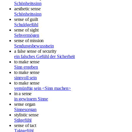
Schönheitssinn
aesthetic sense
Schönheitssinn
sense of guilt
Schuldgefühl
sense of sight
Sehvermögen
sense of mission
Sendungsbewusstsein
a false sense of security
ein falsches Gefühl der Sicherheit
to make sense
Sinn ergeben
to make sense
sinnvoll sein
to make sense
vernünftig sein <Sinn machen>
in a sense
in gewissem Sinne
sense organ
Sinnesorgan
stylistic sense
Stilgefühl
sense of tact
Taktgefühl