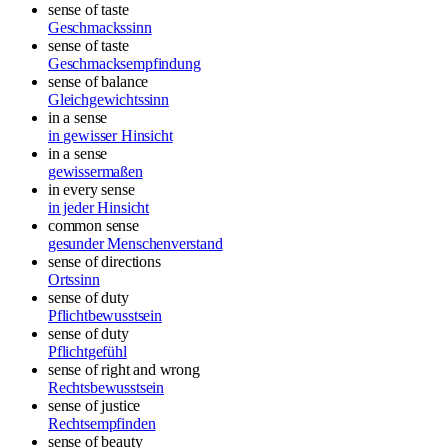
sense of taste
Geschmackssinn
sense of taste
Geschmacksempfindung
sense of balance
Gleichgewichtssinn
in a sense
in gewisser Hinsicht
in a sense
gewissermaßen
in every sense
in jeder Hinsicht
common sense
gesunder Menschenverstand
sense of directions
Ortssinn
sense of duty
Pflichtbewusstsein
sense of duty
Pflichtgefühl
sense of right and wrong
Rechtsbewusstsein
sense of justice
Rechtsempfinden
sense of beauty