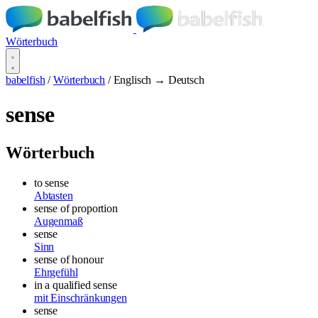
Wörterbuch
babelfish
/
Wörterbuch
/
Englisch → Deutsch
sense
Wörterbuch
to sense
Abtasten
sense of proportion
Augenmaß
sense
Sinn
sense of honour
Ehrgefühl
in a qualified sense
mit Einschränkungen
sense