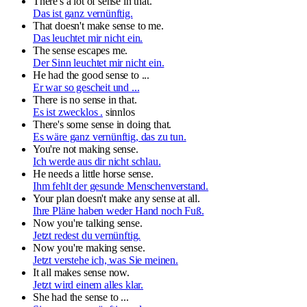
There's a lot of sense in that.
Das ist ganz vernünftig.
That doesn't make sense to me.
Das leuchtet mir nicht ein.
The sense escapes me.
Der Sinn leuchtet mir nicht ein.
He had the good sense to ...
Er war so gescheit und ...
There is no sense in that.
Es ist zwecklos .
sinnlos
There's some sense in doing that.
Es wäre ganz vernünftig, das zu tun.
You're not making sense.
Ich werde aus dir nicht schlau.
He needs a little horse sense.
Ihm fehlt der gesunde Menschenverstand.
Your plan doesn't make any sense at all.
Ihre Pläne haben weder Hand noch Fuß.
Now you're talking sense.
Jetzt redest du vernünftig.
Now you're making sense.
Jetzt verstehe ich, was Sie meinen.
It all makes sense now.
Jetzt wird einem alles klar.
She had the sense to ...