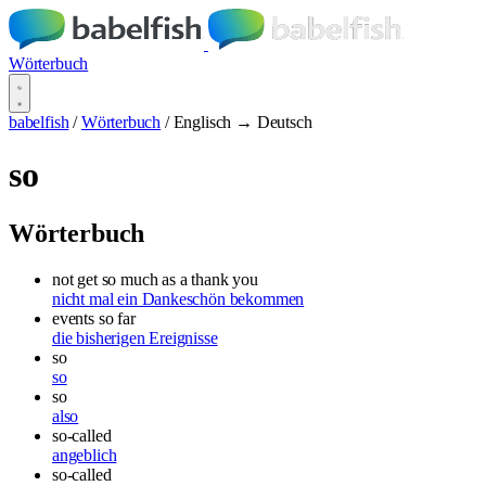
Wörterbuch
babelfish
/
Wörterbuch
/
Englisch → Deutsch
so
Wörterbuch
not get so much as a thank you
nicht mal ein Dankeschön bekommen
events so far
die bisherigen Ereignisse
so
so
so
also
so-called
angeblich
so-called