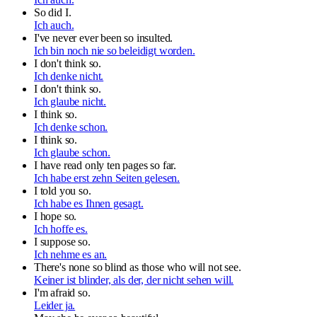
So did I.
Ich auch.
I've never ever been so insulted.
Ich bin noch nie so beleidigt worden.
I don't think so.
Ich denke nicht.
I don't think so.
Ich glaube nicht.
I think so.
Ich denke schon.
I think so.
Ich glaube schon.
I have read only ten pages so far.
Ich habe erst zehn Seiten gelesen.
I told you so.
Ich habe es Ihnen gesagt.
I hope so.
Ich hoffe es.
I suppose so.
Ich nehme es an.
There's none so blind as those who will not see.
Keiner ist blinder, als der, der nicht sehen will.
I'm afraid so.
Leider ja.