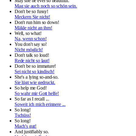
May she be ever so beautiful.
Mag sie auch noch so schön sein.
Don't be so fussy!
Meckern Sie nicht!
Don't run him so down!
Mäkle nicht an ihm!
Well, so what!
Na, wenn schon!
You don't say so!
Nicht möglich!
Don't talk so loud!
Rede nicht so laut!
Don't be so immature!
Sei nicht so kindisch!
She's a lying so-and-so.
Sie lügt wie gedruckt.
So help me God!
So wahr mir Gott helfe!
So far as I recall ...
Soweit ich mich erinnere ...
So long!
Tschüss!
So long!
Mach's gut!
And justifiably so.