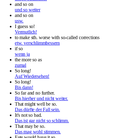
and so on
und so weiter
and so on
usw.
I guess so!
Vermutlich!
to make sth. worse with so-called corrections
etw. verschlimmbessern
if so
wenn ja
the more so as
zumal
So long!
Auf Wiedersehen!
So long!
Bis dann!
So far and no further.
Bis hierher und nicht weiter.
That might well be so.
Das dürfte der Fall sein.
It's not so bad.
Das ist gar nicht so schlimm.
That may be so.
Das mag wohl stimmen.
Fate would have it so.