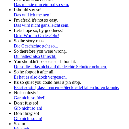
Das musste nun einmal so sein.
I should say so!
Das will ich meinen!
I'm afraid it's not so easy.
Das wird nicht ganz leicht sein.
Let's hope so, by goodness!
Dein Wort in Gottes Ohr!
So the story runs...
Die Geschichte geht so...
So therefore you were wrong.
Du hattest also Unrecht.
You shouldn't be so casual about it.
Du solltest das nicht auf die leichte Schulter nehmen.
So he forgot it after all.
Er hat es also doch vergessen.
It's so quiet you could hear a pin drop.
Es ist so still, dass man eine Stecknadel fallen hören könnte.
Not so dusty!
Gar nicht so übel!
Don't fuss so!
Gib nicht so an!
Don't brag so!
Gib nicht so an!
So am I.
Ich auch.