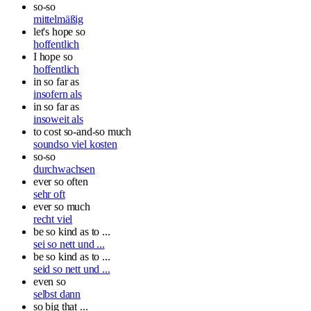
so-so
mittelmäßig
let's hope so
hoffentlich
I hope so
hoffentlich
in so far as
insofern als
in so far as
insoweit als
to cost so-and-so much
soundso viel kosten
so-so
durchwachsen
ever so often
sehr oft
ever so much
recht viel
be so kind as to ...
sei so nett und ...
be so kind as to ...
seid so nett und ...
even so
selbst dann
so big that ...