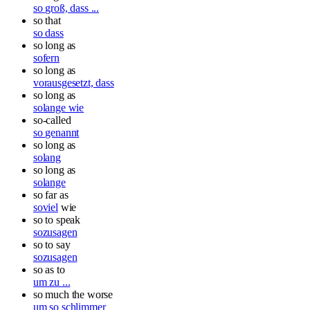
so groß, dass ...
so that
so dass
so long as
sofern
so long as
vorausgesetzt, dass
so long as
solange wie
so-called
so genannt
so long as
solang
so long as
solange
so far as
soviel
wie
so to speak
sozusagen
so to say
sozusagen
so as to
um zu ...
so much the worse
um so schlimmer