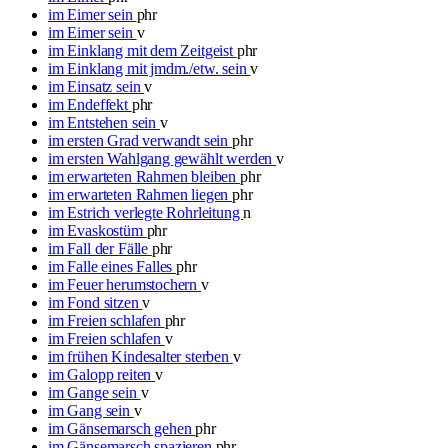
im Eimer sein
phr
im Eimer sein
v
im Einklang mit dem Zeitgeist
phr
im Einklang mit jmdm./etw. sein
v
im Einsatz sein
v
im Endeffekt
phr
im Entstehen sein
v
im ersten Grad verwandt sein
phr
im ersten Wahlgang gewählt werden
v
im erwarteten Rahmen bleiben
phr
im erwarteten Rahmen liegen
phr
im Estrich verlegte Rohrleitung
n
im Evaskostüm
phr
im Fall der Fälle
phr
im Falle eines Falles
phr
im Feuer herumstochern
v
im Fond sitzen
v
im Freien schlafen
phr
im Freien schlafen
v
im frühen Kindesalter sterben
v
im Galopp reiten
v
im Gange sein
v
im Gang sein
v
im Gänsemarsch gehen
phr
im Gänsemarsch spazieren
phr