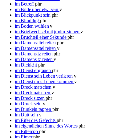
im Betreff
phr
im Bilde über etw. sein
v
im Blickpunkt sein
phr
im Blindflug
phr
im Boden wühlen
v
im Briefwechsel mit jmdm. stehen
v
im Bruchteil einer Sekunde
phr
im Damensattel reiten
phr
im Damensattel reiten
v
im Damensitz reiten
phr
im Damensitz reiten
v
im Dickicht
phr
im Dienst ergrauen
phr
im Dienst sein Leben verlieren
v
im Dienst ums Leben kommen
v
im Dreck matschen
v
im Dreck patschen
v
im Dreck sitzen
phr
im Druck sein
v
im Dunkeln tappen
phr
im Dutt sein
v
im Eifer des Gefechts
phr
im eigentlichen Sinne des Wortes
phr
im Eiltempo
phr
im Eimer
phr