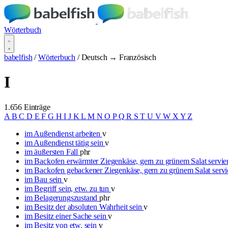
Wörterbuch
babelfish
/
Wörterbuch
/
Deutsch → Französisch
I
1.656 Einträge
A
B
C
D
E
F
G
H
I
J
K
L
M
N
O
P
Q
R
S
T
U
V
W
X
Y
Z
im Außendienst arbeiten
v
im Außendienst tätig sein
v
im äußersten Fall
phr
im Backofen erwärmter Ziegenkäse, gern zu grünem Salat servie
im Backofen gebackener Ziegenkäse, gern zu grünem Salat servi
im Bau sein
v
im Begriff sein, etw. zu tun
v
im Belagerungszustand
phr
im Besitz der absoluten Wahrheit sein
v
im Besitz einer Sache sein
v
im Besitz von etw. sein
v