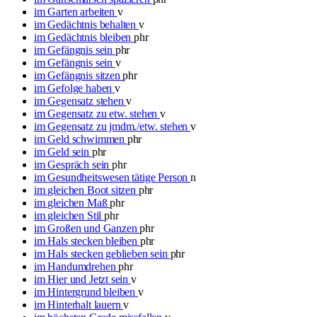
im Garten arbeiten
v
im Gedächtnis behalten
v
im Gedächtnis bleiben
phr
im Gefängnis sein
phr
im Gefängnis sein
v
im Gefängnis sitzen
phr
im Gefolge haben
v
im Gegensatz stehen
v
im Gegensatz zu etw. stehen
v
im Gegensatz zu jmdm./etw. stehen
v
im Geld schwimmen
phr
im Geld sein
phr
im Gespräch sein
phr
im Gesundheitswesen tätige Person
n
im gleichen Boot sitzen
phr
im gleichen Maß
phr
im gleichen Stil
phr
im Großen und Ganzen
phr
im Hals stecken bleiben
phr
im Hals stecken geblieben sein
phr
im Handumdrehen
phr
im Hier und Jetzt sein
v
im Hintergrund bleiben
v
im Hinterhalt lauern
v